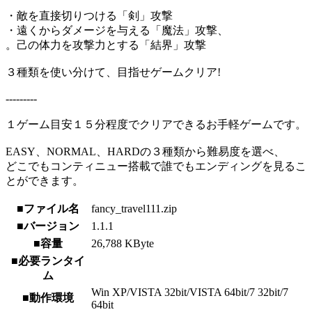
・敵を直接切りつける「剣」攻撃
・遠くからダメージを与える「魔法」攻撃、
。己の体力を攻撃力とする「結界」攻撃
３種類を使い分けて、目指せゲームクリア!
---------
１ゲーム目安１５分程度でクリアできるお手軽ゲームです。
EASY、NORMAL、HARDの３種類から難易度を選べ、
どこでもコンティニュー搭載で誰でもエンディングを見るこ
とができます。
■ファイル名
fancy_travel111.zip
■バージョン
1.1.1
■容量
26,788 KByte
■必要ランタイ
ム
Win XP/VISTA 32bit/VISTA 64bit/7 32bit/7
■動作環境
64bit