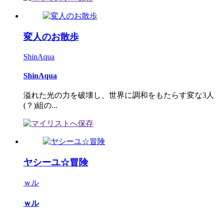
変人のお散歩
ShinAqua
ShinAqua
溢れた光の力を破壊し、世界に調和をもたらす変な3人
(？)組の...
ヤシーユ☆冒険
ｗル
ｗル