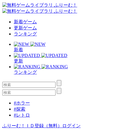
新着ゲーム
更新ゲーム
ランキング
新着
更新
ランキング
#ホラー
#探索
#レトロ
ふりーむ！ＩＤ登録（無料）
ログイン