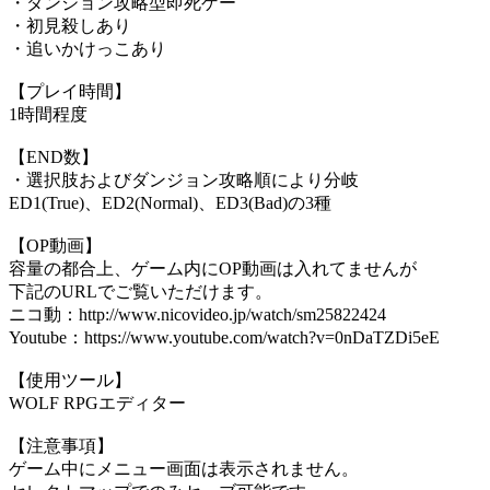
・ダンジョン攻略型即死ゲー
・初見殺しあり
・追いかけっこあり
【プレイ時間】
1時間程度
【END数】
・選択肢およびダンジョン攻略順により分岐
ED1(True)、ED2(Normal)、ED3(Bad)の3種
【OP動画】
容量の都合上、ゲーム内にOP動画は入れてませんが
下記のURLでご覧いただけます。
ニコ動：http://www.nicovideo.jp/watch/sm25822424
Youtube：https://www.youtube.com/watch?v=0nDaTZDi5eE
【使用ツール】
WOLF RPGエディター
【注意事項】
ゲーム中にメニュー画面は表示されません。