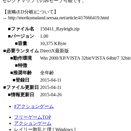
セレクトマップでのみセーブ可能です。
【攻略(ED分岐)について】
→ http://morikumaland.seesaa.net/article/417666419.html
■ファイル名
150411_Rayleigh.zip
■バージョン
1.00
■容量
10,375 KByte
■必要ランタイム
DirectX最新版
■動作環境
Win 2000/XP/VISTA 32bit/VISTA 64bit/7 32bit/
■特徴
■推奨年齢
全年齢
■登録日
2015-04-11
■ファイル更新日
2015-04-11
■情報更新日
2015-04-26
#アクションゲーム
フリーゲームTOP
アクションゲーム
レイリー散乱と僕 [ Windows ]