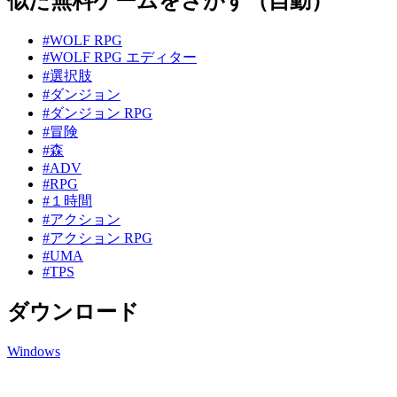
似た無料ゲームをさがす（自動）
#WOLF RPG
#WOLF RPG エディター
#選択肢
#ダンジョン
#ダンジョン RPG
#冒険
#森
#ADV
#RPG
#１時間
#アクション
#アクション RPG
#UMA
#TPS
ダウンロード
Windows