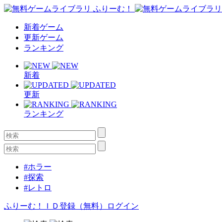
新着ゲーム
更新ゲーム
ランキング
新着
更新
ランキング
#ホラー
#探索
#レトロ
ふりーむ！ＩＤ登録（無料）
ログイン