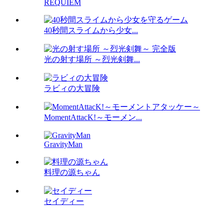
REQUIEM
40秒間スライムから少女...
光の射す場所 ～烈光剣舞...
ラビィの大冒険
MomentAttacK!～モーメン...
GravityMan
料理の源ちゃん
セイディー