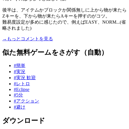
後半は、アイテムかブロックか関係無しに上から物が来たら
Zキーを、下から物が来たらAキーを押すのがコツ。
難易度設定が多めに感じたので、例えばEASY、NORM...(省
略されました)
→もっとコメントを見る
似た無料ゲームをさがす（自動）
#簡単
#実況
#実況 歓迎
#レトロ
#Eclipse
#5分
#アクション
#避け
ダウンロード