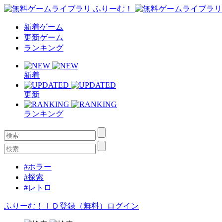
新着ゲーム
更新ゲーム
ランキング
新着
更新
ランキング
#ホラー
#探索
#レトロ
ふりーむ！ＩＤ登録（無料）
ログイン