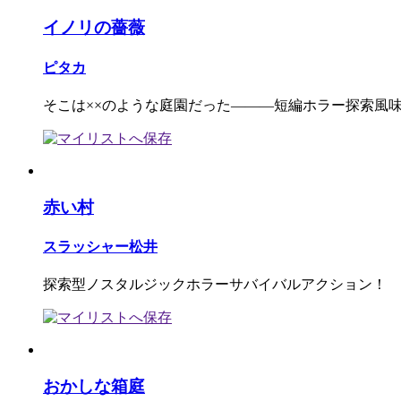
イノリの薔薇
ピタカ
そこは××のような庭園だった―――短編ホラー探索風
赤い村
スラッシャー松井
探索型ノスタルジックホラーサバイバルアクション！
おかしな箱庭