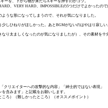
Zキーを、下から物が来たらAキーを押すのがコツ。
D、VERY HARD、IMPOSSIBLEの5つだけでよかったの
のような形になってしまうので、それが気になりました。
う少しひねりがほしかった。あとBGMがないのはやはり寂しい
きなり太ましくなったのが気になりましたが）、その素材を十
」「クリエイターへの攻撃的な内容」「紳士的ではない表現」
レを含みます」と記載をお願いします。
ところ）（難しかったところ）（オススメポイント）