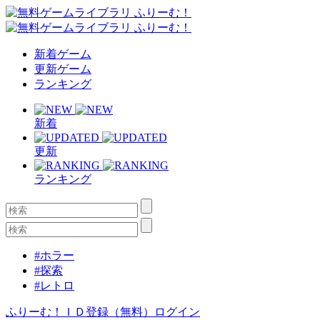
新着ゲーム
更新ゲーム
ランキング
新着
更新
ランキング
#ホラー
#探索
#レトロ
ふりーむ！ＩＤ登録（無料）
ログイン