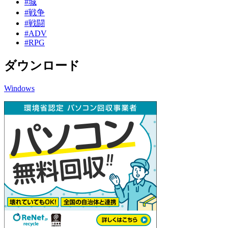
#城
#戦争
#戦闘
#ADV
#RPG
ダウンロード
Windows