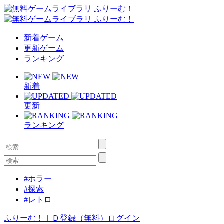
新着ゲーム
更新ゲーム
ランキング
新着
更新
ランキング
#ホラー
#探索
#レトロ
ふりーむ！ＩＤ登録（無料）
ログイン