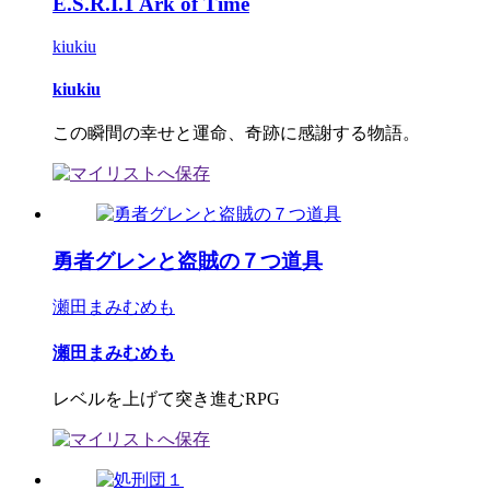
E.S.R.I.1 Ark of Time
kiukiu
kiukiu
この瞬間の幸せと運命、奇跡に感謝する物語。
勇者グレンと盗賊の７つ道具
瀬田まみむめも
瀬田まみむめも
レベルを上げて突き進むRPG