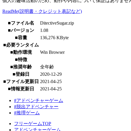
個人の趣味活動のため、動作や内容について保証はありませ
ReadMe(説明書・クレジット表記など)
■ファイル名
DitectiveSugar.zip
■バージョン
1.08
■容量
136,276 KByte
■必要ランタイム
■動作環境
Win Browser
■特徴
■推奨年齢
全年齢
■登録日
2020-12-29
■ファイル更新日
2021-04-25
■情報更新日
2021-04-25
#アドベンチャーゲーム
#脱出アドベンチャー
#推理ゲーム
フリーゲームTOP
アドベンチャーゲーム