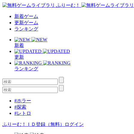
新着ゲーム
更新ゲーム
ランキング
新着
更新
ランキング
#ホラー
#探索
#レトロ
ふりーむ！ＩＤ登録（無料）
ログイン