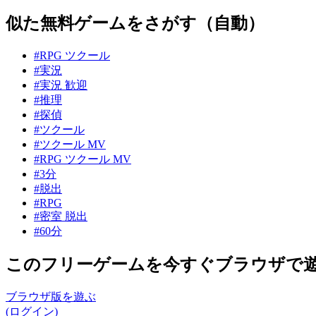
似た無料ゲームをさがす（自動）
#RPG ツクール
#実況
#実況 歓迎
#推理
#探偵
#ツクール
#ツクール MV
#RPG ツクール MV
#3分
#脱出
#RPG
#密室 脱出
#60分
このフリーゲームを今すぐブラウザで
ブラウザ版を遊ぶ
(ログイン)