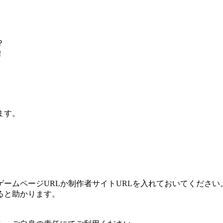
？
！
ます。
ームページURLか制作者サイトURLを入れておいてください
ると助かります。