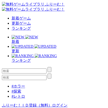
新着ゲーム
更新ゲーム
ランキング
新着
更新
ランキング
#ホラー
#探索
#レトロ
ふりーむ！ＩＤ登録（無料）
ログイン