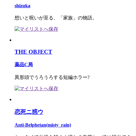
shizuka
想いと呪いが至る、「家族」の物語。
THE OBJECT
薬品C局
異形頭でうろうろする短編ホラー?
恋死ニ惑ウ
Anti-Belphetan(misty_rain)