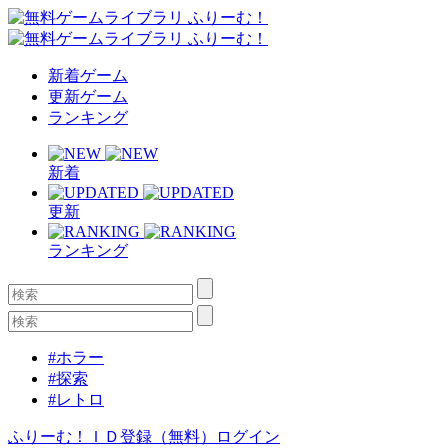
新着ゲーム
更新ゲーム
ランキング
新着
更新
ランキング
#ホラー
#探索
#レトロ
ふりーむ！ＩＤ登録（無料）
ログイン