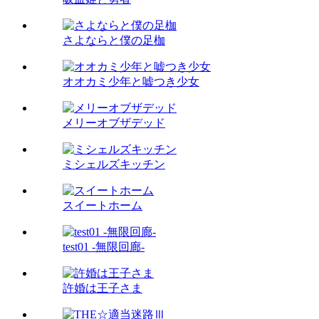
さよならと僕の足枷
オオカミ少年と嘘つき少女
メリーオブザデッド
ミシェルズキッチン
スイートホーム
test01 -無限回廊-
許婚は王子さま