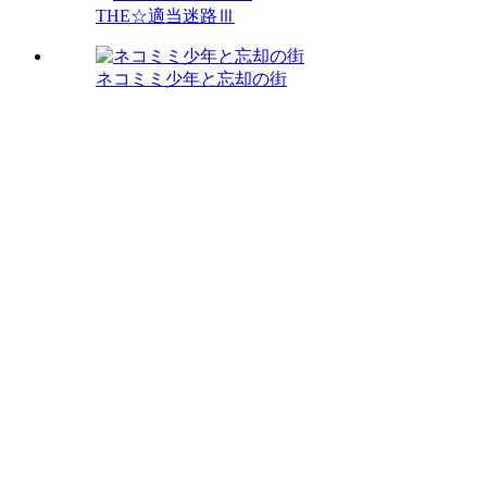
THE☆適当迷路Ⅲ
ネコミミ少年と忘却の街