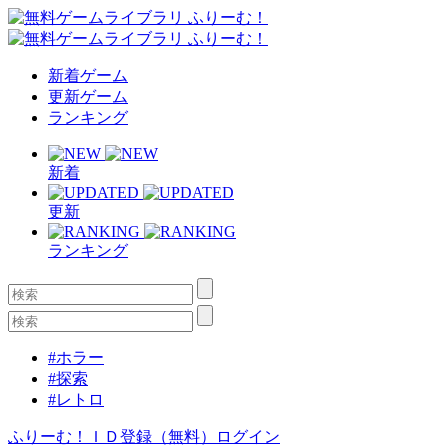
新着ゲーム
更新ゲーム
ランキング
新着
更新
ランキング
#ホラー
#探索
#レトロ
ふりーむ！ＩＤ登録（無料）
ログイン