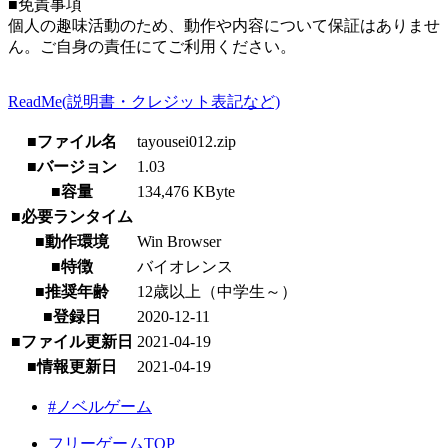
■免責事項
個人の趣味活動のため、動作や内容について保証はありませ
ん。ご自身の責任にてご利用ください。
ReadMe(説明書・クレジット表記など)
■ファイル名
tayousei012.zip
■バージョン
1.03
■容量
134,476 KByte
■必要ランタイム
■動作環境
Win Browser
■特徴
バイオレンス
■推奨年齢
12歳以上（中学生～）
■登録日
2020-12-11
■ファイル更新日
2021-04-19
■情報更新日
2021-04-19
#ノベルゲーム
フリーゲームTOP