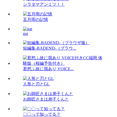
シラタマアンミツ！！
五月雨の記憶
gat
短編集-BADEND-（ブラウ...
君想ふ故に我あり VOICE...
人形と刃とGL
お師匠さまは弟子くんと
〇〇って知ってる？