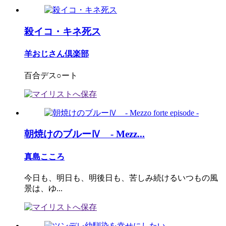
殺イコ・キネ死ス
羊おじさん倶楽部
百合デス○ート
朝焼けのブルーⅣ - Mezz...
真島こころ
今日も、明日も、明後日も、苦しみ続けるいつもの風
景は、ゆ...