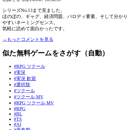
シリーズNo.13まで見ました。
ほのぼの、ギャグ、経済問題、パロディ要素、そして分かり
やすいネーミングセンス。
気軽に読めて面白かったです。
→もっとコメントを見る
似た無料ゲームをさがす（自動）
#RPG ツクール
#実況
#実況 歓迎
#選択肢
#ツクール
#ツクール MV
#RPG ツクール MV
#RPG
#BL
#TS
#AI
#思春期