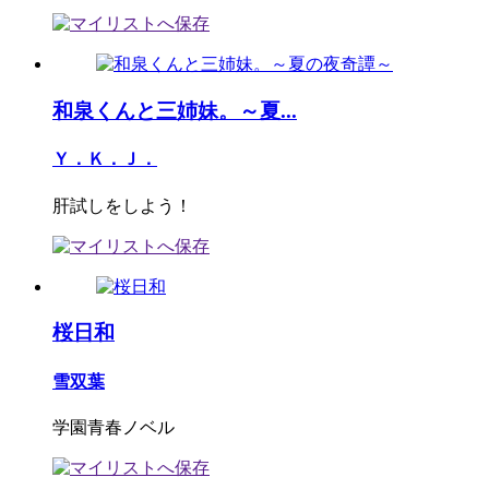
和泉くんと三姉妹。～夏...
Ｙ．Ｋ．Ｊ．
肝試しをしよう！
桜日和
雪双葉
学園青春ノベル