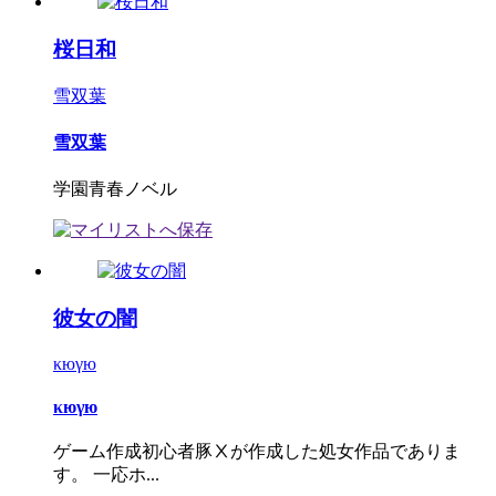
桜日和
雪双葉
雪双葉
学園青春ノベル
彼女の闇
κюγю
κюγю
ゲーム作成初心者豚Ⅹが作成した処女作品でありま
す。 一応ホ...