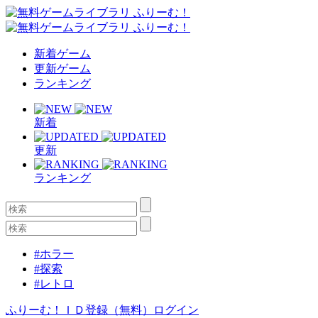
新着ゲーム
更新ゲーム
ランキング
新着
更新
ランキング
#ホラー
#探索
#レトロ
ふりーむ！ＩＤ登録（無料）
ログイン