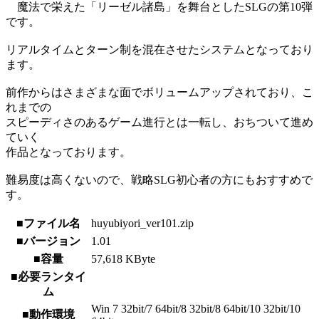
魔法で栄えた「リーゼル諸島」を舞台としたSLGの第10弾
です。
リアルタイムとターン制を混在させたシステムとなっており
ます。
前作からはさまざまな面でボリュームアップされており、こ
れまでの
スピーディさのあるゲーム進行とは一転し、おちついて進め
ていく
作品となっております。
難易度は高くないので、戦略SLG初心者の方にもおすすめで
す。
■ファイル名
huyubiyori_ver101.zip
■バージョン
1.01
■容量
57,618 KByte
■必要ランタイ
ム
Win 7 32bit/7 64bit/8 32bit/8 64bit/10 32bit/10
■動作環境