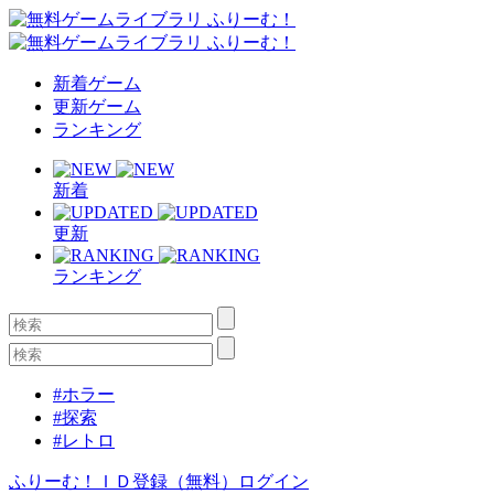
新着ゲーム
更新ゲーム
ランキング
新着
更新
ランキング
#ホラー
#探索
#レトロ
ふりーむ！ＩＤ登録（無料）
ログイン