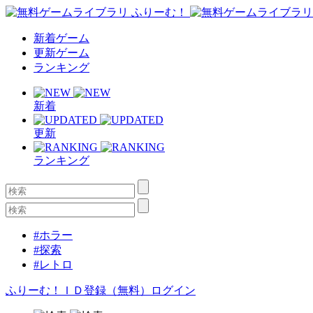
新着ゲーム
更新ゲーム
ランキング
新着
更新
ランキング
#ホラー
#探索
#レトロ
ふりーむ！ＩＤ登録（無料）
ログイン