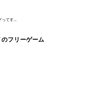
てす...
メのフリーゲーム