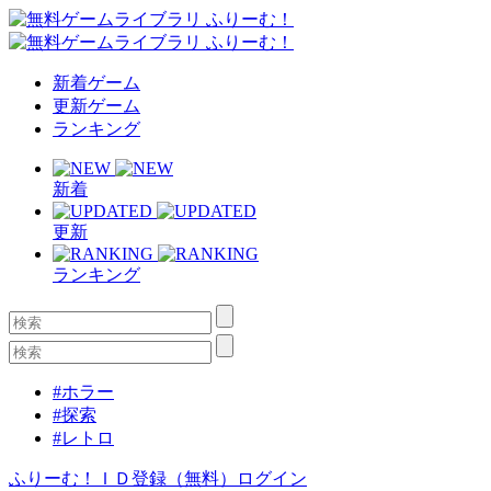
新着ゲーム
更新ゲーム
ランキング
新着
更新
ランキング
#ホラー
#探索
#レトロ
ふりーむ！ＩＤ登録（無料）
ログイン