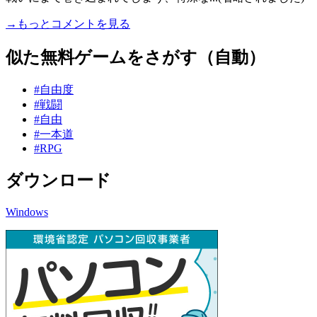
→もっとコメントを見る
似た無料ゲームをさがす（自動）
#自由度
#戦闘
#自由
#一本道
#RPG
ダウンロード
Windows