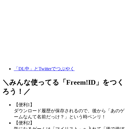
「DL中」とTwitterでつぶやく
＼みんな使ってる「
Freem!ID
」をつく
ろう！／
【便利1】
ダウンロード履歴が保存されるので、後から「あのゲ
ームなんて名前だっけ？」という時ベンリ！
【便利2】
気になるゲームは「マイリスト」へ入れて「後で遊ぼ