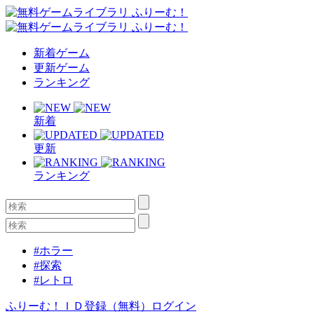
新着ゲーム
更新ゲーム
ランキング
新着
更新
ランキング
#ホラー
#探索
#レトロ
ふりーむ！ＩＤ登録（無料）
ログイン