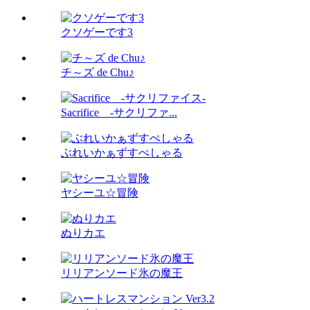
クソゲーです3
チ～ズ de Chu♪
Sacrifice -サクリファ...
ぶれいかぁずすぺしゃる
ヤシーユ☆冒険
ぬりカエ
リリアンソード氷の魔王