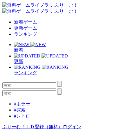
新着ゲーム
更新ゲーム
ランキング
新着
更新
ランキング
#ホラー
#探索
#レトロ
ふりーむ！ＩＤ登録（無料）
ログイン