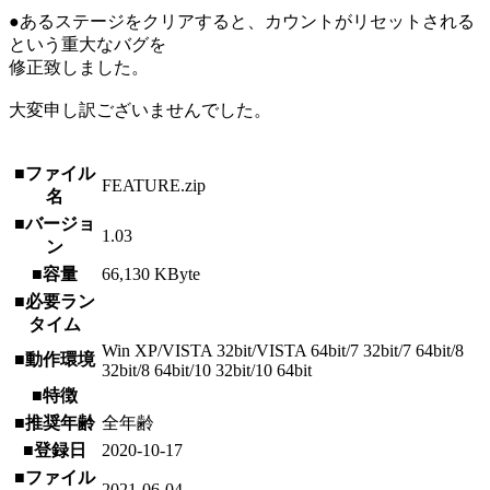
●あるステージをクリアすると、カウントがリセットされる
という重大なバグを
修正致しました。
大変申し訳ございませんでした。
■ファイル
FEATURE.zip
名
■バージョ
1.03
ン
■容量
66,130 KByte
■必要ラン
タイム
Win XP/VISTA 32bit/VISTA 64bit/7 32bit/7 64bit/8
■動作環境
32bit/8 64bit/10 32bit/10 64bit
■特徴
■推奨年齢
全年齢
■登録日
2020-10-17
■ファイル
2021-06-04