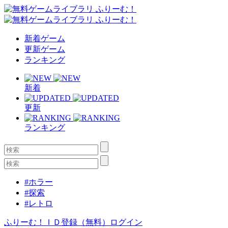
新着ゲーム
更新ゲーム
ランキング
新着
更新
ランキング
#ホラー
#探索
#レトロ
ふりーむ！ＩＤ登録（無料）
ログイン