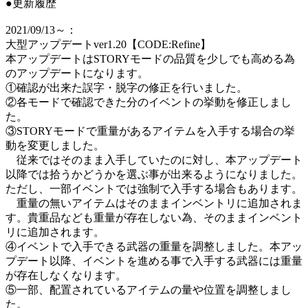
●更新履歴
2021/09/13～：
大型アップデートver1.20【CODE:Refine】
本アップデートはSTORYモードの品質を少しでも高める為
のアップデートになります。
①確認が出来た誤字・脱字の修正を行いました。
②各モードで確認できた分のイベントの挙動を修正しまし
た。
③STORYモードで重量があるアイテムを入手する場合の挙
動を変更しました。
従来ではそのまま入手していたのに対し、本アップデート
以降では拾うかどうかを選ぶ事が出来るようになりました。
ただし、一部イベントでは強制で入手する場合もあります。
重量の無いアイテムはそのままインベントリに追加されま
す。貴重品なども重量が存在しない為、そのままインベント
リに追加されます。
④イベントで入手できる武器の重量を調整しました。本アッ
プデート以降、イベントを進める事で入手する武器には重量
が存在しなくなります。
⑤一部、配置されているアイテムの量や位置を調整しまし
た。