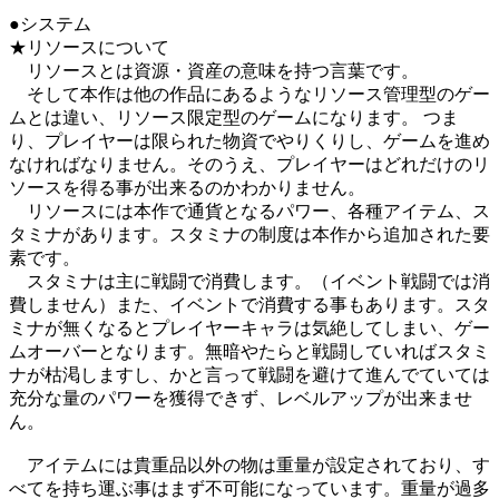
●システム
★リソースについて
リソースとは資源・資産の意味を持つ言葉です。
そして本作は他の作品にあるようなリソース管理型のゲー
ムとは違い、リソース限定型のゲームになります。 つま
り、プレイヤーは限られた物資でやりくりし、ゲームを進め
なければなりません。そのうえ、プレイヤーはどれだけのリ
ソースを得る事が出来るのかわかりません。
リソースには本作で通貨となるパワー、各種アイテム、ス
タミナがあります。スタミナの制度は本作から追加された要
素です。
スタミナは主に戦闘で消費します。（イベント戦闘では消
費しません）また、イベントで消費する事もあります。スタ
ミナが無くなるとプレイヤーキャラは気絶してしまい、ゲー
ムオーバーとなります。無暗やたらと戦闘していればスタミ
ナが枯渇しますし、かと言って戦闘を避けて進んでていては
充分な量のパワーを獲得できず、レベルアップが出来ませ
ん。
アイテムには貴重品以外の物は重量が設定されており、す
べてを持ち運ぶ事はまず不可能になっています。重量が過多