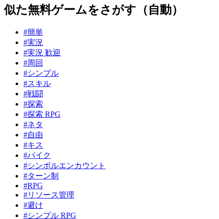
似た無料ゲームをさがす（自動）
#簡単
#実況
#実況 歓迎
#周回
#シンプル
#スキル
#戦闘
#探索
#探索 RPG
#ネタ
#自由
#キス
#バイク
#シンボルエンカウント
#ターン制
#RPG
#リソース管理
#避け
#シンプル RPG