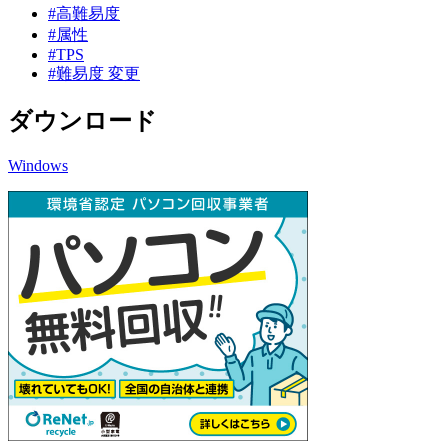
#高難易度
#属性
#TPS
#難易度 変更
ダウンロード
Windows