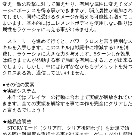
変え、敵の攻撃に対して備えたり、有利な属性に変えてダメ
ージにボーナスを得る事ができますが、弱点属性が追加され
てしまい、同時に受けるダメージが増える可能性も増えてし
まいます。基本的にはエレメントボディを使用しない限りは
属性をラケーシャに与える事が出来ません。
ストーリーを進めて行くと、パワークロスと言う特別なス
キルを入手します。このスキルは戦闘中に増減するTPを消
費し、ラケーシャに大きな力を与えます。5ターンしか効果
は続きませんが発動する事で局面を有利にすることが出来る
でしょう。しかし、中にはわずかながらもデメリットを持つ
クロスある為、過信してはいけません。
●その他の要素
★実績システム
本作ではプレイヤーの行動に合わせて実績が解放されてい
きます。全ての実績を解除する事で本作を完全にクリアした
と言えるでしょう！
★難易度調整
STORYモード（クリア前、クリア後問わず）を新規で始
める際に難易度を選択する事が出来ます。ゲームが少し簡単