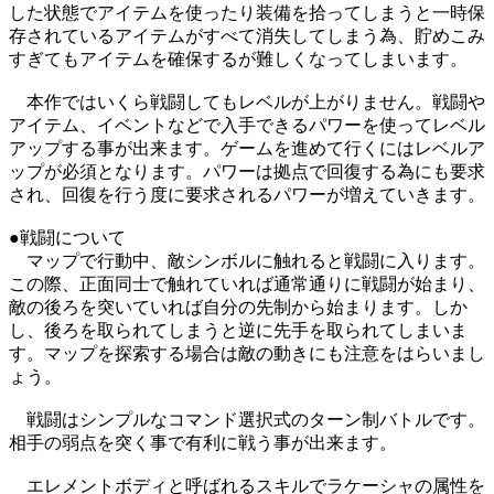
した状態でアイテムを使ったり装備を拾ってしまうと一時保
存されているアイテムがすべて消失してしまう為、貯めこみ
すぎてもアイテムを確保するが難しくなってしまいます。
本作ではいくら戦闘してもレベルが上がりません。戦闘や
アイテム、イベントなどで入手できるパワーを使ってレベル
アップする事が出来ます。ゲームを進めて行くにはレベルア
ップが必須となります。パワーは拠点で回復する為にも要求
され、回復を行う度に要求されるパワーが増えていきます。
●戦闘について
マップで行動中、敵シンボルに触れると戦闘に入ります。
この際、正面同士で触れていれば通常通りに戦闘が始まり、
敵の後ろを突いていれば自分の先制から始まります。しか
し、後ろを取られてしまうと逆に先手を取られてしまいま
す。マップを探索する場合は敵の動きにも注意をはらいまし
ょう。
戦闘はシンプルなコマンド選択式のターン制バトルです。
相手の弱点を突く事で有利に戦う事が出来ます。
エレメントボディと呼ばれるスキルでラケーシャの属性を