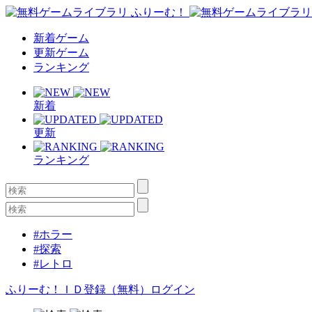
新着ゲーム
更新ゲーム
ランキング
新着
更新
ランキング
#ホラー
#探索
#レトロ
ふりーむ！ＩＤ登録（無料）
ログイン