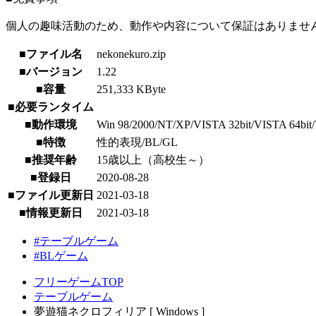
個人の趣味活動のため、動作や内容について保証はありませ
■ファイル名
nekonekuro.zip
■バージョン
1.22
■容量
251,333 KByte
■必要ランタイム
■動作環境
Win 98/2000/NT/XP/VISTA 32bit/VISTA 64bit/7 32
■特徴
性的表現/BL/GL
■推奨年齢
15歳以上（高校生～）
■登録日
2020-08-28
■ファイル更新日
2021-03-18
■情報更新日
2021-03-18
#テーブルゲーム
#BLゲーム
フリーゲームTOP
テーブルゲーム
夢遊猫ネクロフィリア [ Windows ]