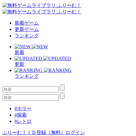
新着ゲーム
更新ゲーム
ランキング
新着
更新
ランキング
#ホラー
#探索
#レトロ
ふりーむ！ＩＤ登録（無料）
ログイン