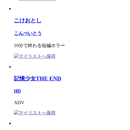
こけおとし
こんぺいとう
10分で終わる短編ホラー
記憶少女THE END
HD
ADV