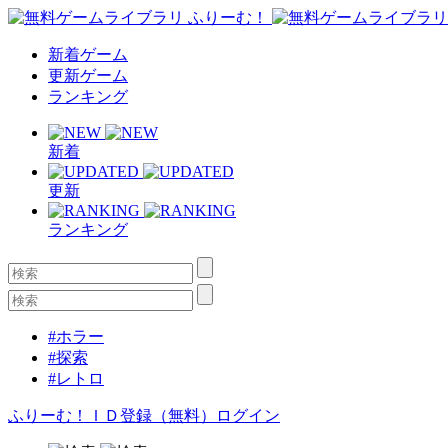
新着ゲーム
更新ゲーム
ランキング
新着
更新
ランキング
#ホラー
#探索
#レトロ
ふりーむ！ＩＤ登録（無料）
ログイン