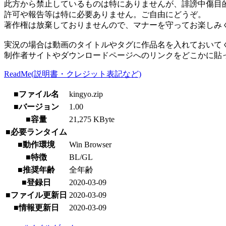
此方から禁止しているものは特にありませんが、誹謗中傷目
許可や報告等は特に必要ありません。ご自由にどうぞ。
著作権は放棄しておりませんので、マナーを守ってお楽しみ
実況の場合は動画のタイトルやタグに作品名を入れておいて
制作者サイトやダウンロードページへのリンクをどこかに貼
ReadMe(説明書・クレジット表記など)
■ファイル名
kingyo.zip
■バージョン
1.00
■容量
21,275 KByte
■必要ランタイム
■動作環境
Win Browser
■特徴
BL/GL
■推奨年齢
全年齢
■登録日
2020-03-09
■ファイル更新日
2020-03-09
■情報更新日
2020-03-09