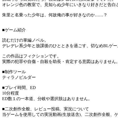
オレンジ色の教室で、見知らぬ少年にいきなり好きだと告白
朱里と名乗った少年は、何故俺の事が好きなのか……？
■ゲーム紹介
読むだけの掌編ノベル。
デレデレ系少年と放課後のひとときを過ごす、切なめBLゲー
この作品はフィクションです。
実際の犯罪や自傷・自殺を助長・肯定する意図はありません
■制作ツール
ティラノビルダー
■プレイ時間、ED
10分程度
ED数１の一本道、分岐や選択肢はありません。
■二次創作全般、レビュー投稿、実況について
当ゲームを使用しての実況動画(生放送含)、二次創作全般、