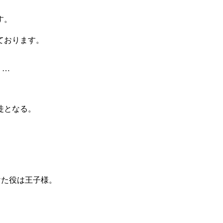
す。
ております。
＊ …
徒となる。
けた役は王子様。