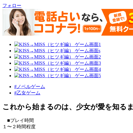
フォロー
#ノベルゲーム
#乙女ゲーム
これから始まるのは、少女が愛を知る
■プレイ時間
１〜２時間程度