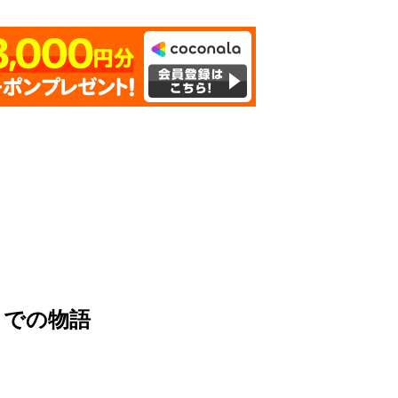
までの物語