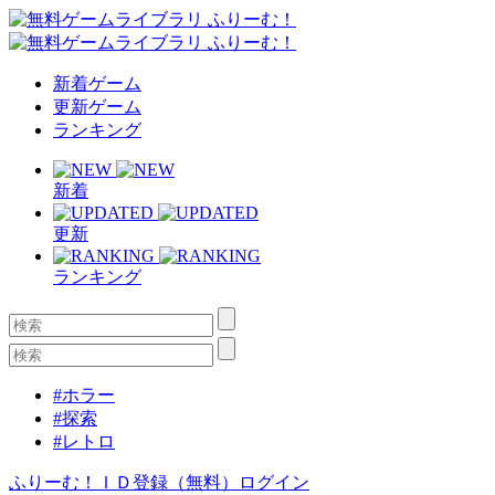
新着ゲーム
更新ゲーム
ランキング
新着
更新
ランキング
#ホラー
#探索
#レトロ
ふりーむ！ＩＤ登録（無料）
ログイン