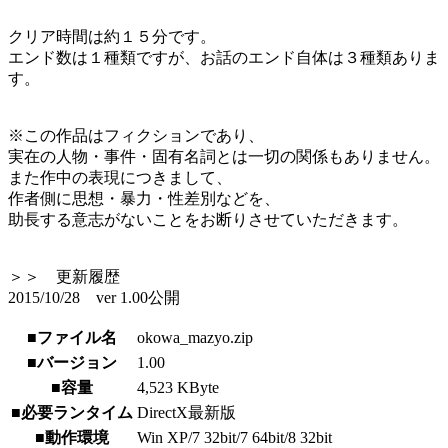
クリア時間は約１５分です。
エンド数は１種類ですが、お話のエンド自体は３種類ありま
す。
※この作品はフィクションであり、
実在の人物・事件・固有名詞とは一切の関係もありません。
また作中の表現につきまして、
作者側に思想・暴力・性差別などを、
助長する意志がないことをお断りさせていただきます。
＞＞ 更新履歴
2015/10/28 ver 1.00公開
■ファイル名
okowa_mazyo.zip
■バージョン
1.00
■容量
4,523 KByte
■必要ランタイム
DirectX最新版
■動作環境
Win XP/7 32bit/7 64bit/8 32bit