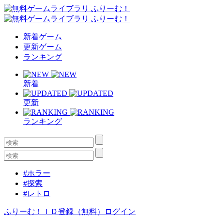
新着ゲーム
更新ゲーム
ランキング
新着
更新
ランキング
#ホラー
#探索
#レトロ
ふりーむ！ＩＤ登録（無料）
ログイン