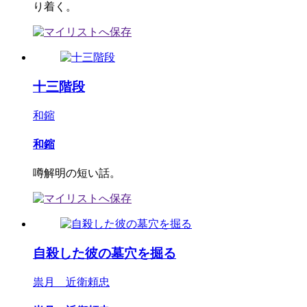
り着く。
十三階段
和鏥
和鏥
噂解明の短い話。
自殺した彼の墓穴を掘る
祟月 近衛頼忠