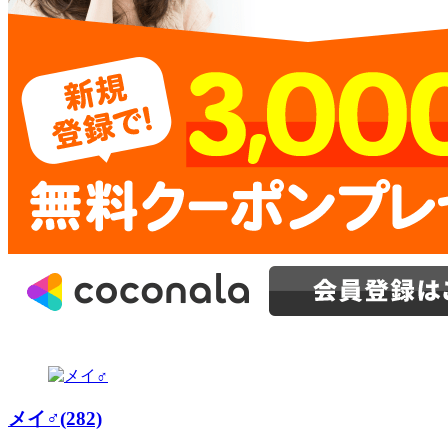
メイ♂(282)