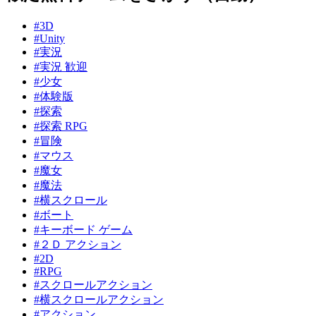
#3D
#Unity
#実況
#実況 歓迎
#少女
#体験版
#探索
#探索 RPG
#冒険
#マウス
#魔女
#魔法
#横スクロール
#ボート
#キーボード ゲーム
#２Ｄ アクション
#2D
#RPG
#スクロールアクション
#横スクロールアクション
#アクション