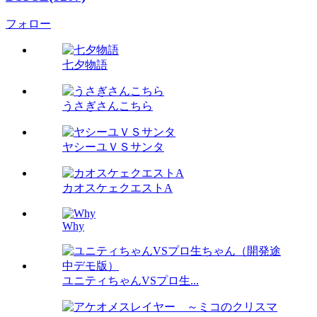
フォロー
七夕物語
うさぎさんこちら
ヤシーユＶＳサンタ
カオスケェクエストA
Why
ユニティちゃんVSプロ生...