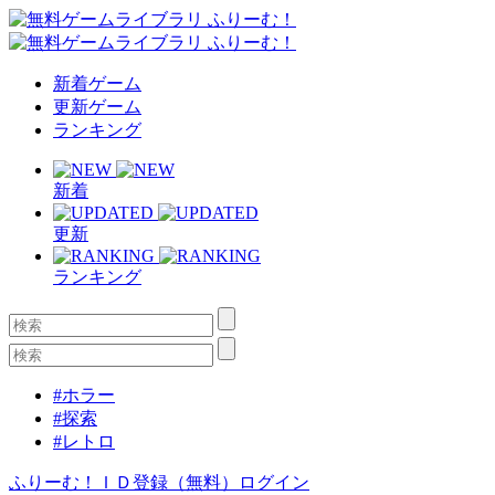
新着ゲーム
更新ゲーム
ランキング
新着
更新
ランキング
#ホラー
#探索
#レトロ
ふりーむ！ＩＤ登録（無料）
ログイン