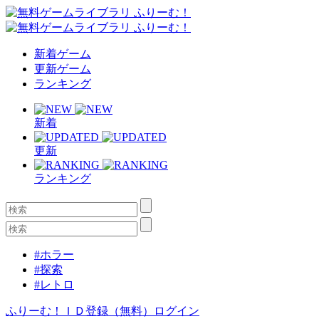
新着ゲーム
更新ゲーム
ランキング
新着
更新
ランキング
#ホラー
#探索
#レトロ
ふりーむ！ＩＤ登録（無料）
ログイン