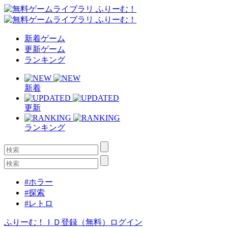
新着ゲーム
更新ゲーム
ランキング
新着
更新
ランキング
#ホラー
#探索
#レトロ
ふりーむ！ＩＤ登録（無料）
ログイン