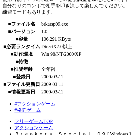
自分なりのコンボで相手を叩き潰して楽しんでください。
練習モードもあります。
■ファイル名
brkarsp09.exe
■バージョン
1.0
■容量
106,291 KByte
■必要ランタイム
DirectX7.0以上
■動作環境
Win 98/NT/2000/XP
■特徴
■推奨年齢
全年齢
■登録日
2009-03-11
■ファイル更新日
2009-03-11
■情報更新日
2009-03-11
#アクションゲーム
#格闘ゲーム
フリーゲームTOP
アクションゲーム
Ｂｒｅａｋｅｒｓ Ｓｐｅｃｉａｌ ０９ [ Windows ]