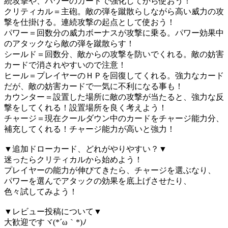
続攻撃や、パワーのカードで強化してから使おう！
クリティカル＝主砲。敵の弾を蹴散らしながら高い威力の攻
撃を仕掛ける。連続攻撃の起点として使おう！
パワー＝回数分の威力ボーナスが攻撃に乗る。パワー効果中
のアタックなら敵の弾を蹴散らす！
シールド＝回数分、敵からの攻撃を防いでくれる。敵の妨害
カードで消されやすいので注意！
ヒール＝プレイヤーのＨＰを回復してくれる。強力なカード
だが、敵の妨害カードで一気に不利になる事も！
カウンター＝設置した場所に敵の攻撃が当たると、強力な反
撃をしてくれる！設置場所を良く考えよう！
チャージ＝現在クールダウン中のカードをチャージ能力分、
補充してくれる！チャージ能力が高いと強力！
▼追加ドローカード、どれがやりやすい？▼
迷ったらクリティカルから始めよう！
プレイヤーの能力が伸びてきたら、チャージを選ぶなり、
パワーを選んでアタックの効果を底上げさせたり、
色々試してみよう！
▼レビュー投稿について▼
大歓迎ですヾ(*´ω｀*)ﾉ