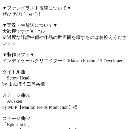
▼ファンイラスト投稿について▼
ぜひぜひ(｀･ω･´)！
▼実況・生放送について▼
大歓迎です(*´∀｀*)ノ
※過度な誹謗中傷や作品の世界観を壊すものはお控えくださ
い＞＜
▼製作ソフト▼
インディゲームクリエイター Clickteam Fusion 2.5 Developer
タイトル曲
「Screw Head」
by まんぼう二等兵様
ステージ曲01
「Awaken」
by MFP【Marron Fields Production】様
ステージ曲02
「Epic Circle」