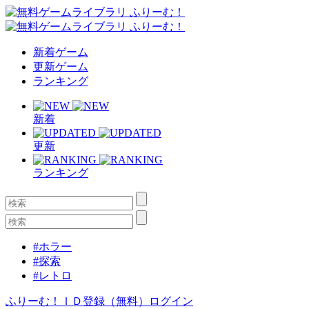
新着ゲーム
更新ゲーム
ランキング
新着
更新
ランキング
#ホラー
#探索
#レトロ
ふりーむ！ＩＤ登録（無料）
ログイン