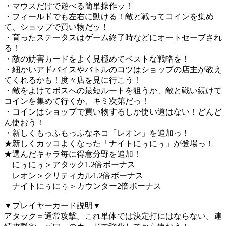
・マウスだけで遊べる簡単操作ッ！
・フィールドでも左右に動ける！敵と戦ってコインを集め
て、ショップで買い物だッ！
・育ったステータスはゲーム終了時などにオートセーブされ
る！
・敵の妨害カードをよく見極めてベストな戦略を！
・細かいアドバイスやバトルのコツはショップの店主が教え
てくれるかも！度々店を見に行こう！
・敵をよけてボスへの最短ルートを狙うか、敵と戦い続けて
コインを集めて行くか、キミ次第だっ！
・コインはショップで買い物するしか使い道はない！どんど
ん使おう！
・新しくもっふもっふなネコ「レオン」を追加っ！
★新しくカッコよくなった「ナイトにぅにぅ」が登場っ！
★選んだキャラ毎に得意分野を追加！
にぅにぅ＞アタック1.2倍ボーナス
レオン＞クリティカル1.2倍ボーナス
ナイトにぅにぅ＞カウンター2倍ボーナス
▼プレイヤーカード説明▼
アタック＝通常攻撃。これ単体では決定打にはならない。連