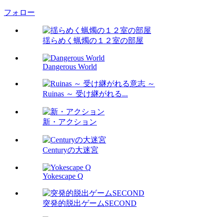
フォロー
揺らめく蝋燭の１２室の部屋
Dangerous World
Ruinas ～ 受け継がれる...
新・アクション
Centuryの大迷宮
Yokescape Q
突発的脱出ゲームSECOND