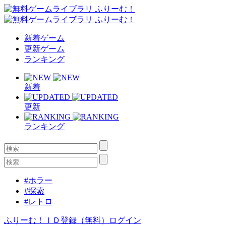
新着ゲーム
更新ゲーム
ランキング
新着
更新
ランキング
#ホラー
#探索
#レトロ
ふりーむ！ＩＤ登録（無料）
ログイン