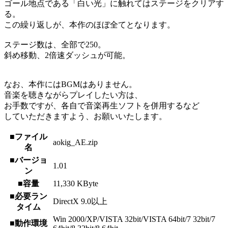
ゴール地点である「白い光」に触れてはステージをクリアす
る。
この繰り返しが、本作のほぼ全てとなります。
ステージ数は、全部で250。
斜め移動、2倍速ダッシュが可能。
なお、本作にはBGMはありません。
音楽を聴きながらプレイしたい方は、
お手数ですが、各自で音楽再生ソフトを併用するなど
していただきますよう、お願いいたします。
■ファイル
aokig_AE.zip
名
■バージョ
1.01
ン
■容量
11,330 KByte
■必要ラン
DirectX 9.0以上
タイム
Win 2000/XP/VISTA 32bit/VISTA 64bit/7 32bit/7
■動作環境