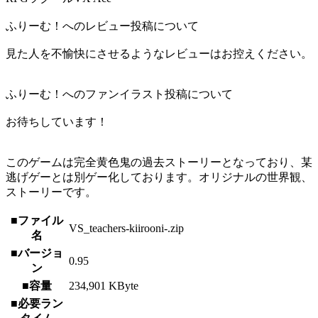
ふりーむ！へのレビュー投稿について
見た人を不愉快にさせるようなレビューはお控えください。
ふりーむ！へのファンイラスト投稿について
お待ちしています！
このゲームは完全黄色鬼の過去ストーリーとなっており、某
逃げゲーとは別ゲー化しております。オリジナルの世界観、
ストーリーです。
■ファイル
VS_teachers-kiirooni-.zip
名
■バージョ
0.95
ン
■容量
234,901 KByte
■必要ラン