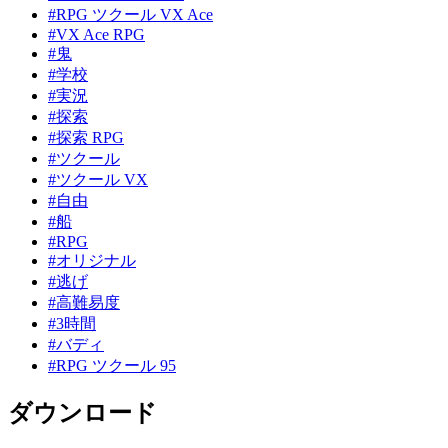
#RPG ツクール VX Ace
#VX Ace RPG
#鬼
#学校
#実況
#探索
#探索 RPG
#ツクール
#ツクール VX
#自由
#船
#RPG
#オリジナル
#逃げ
#高難易度
#3時間
#バディ
#RPG ツクール 95
ダウンロード