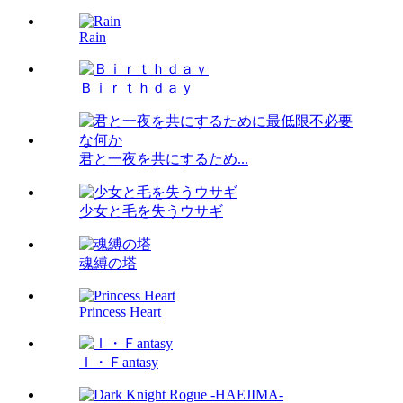
Rain
Ｂｉｒｔｈｄａｙ
君と一夜を共にするため...
少女と毛を失うウサギ
魂縛の塔
Princess Heart
Ｉ・Ｆantasy