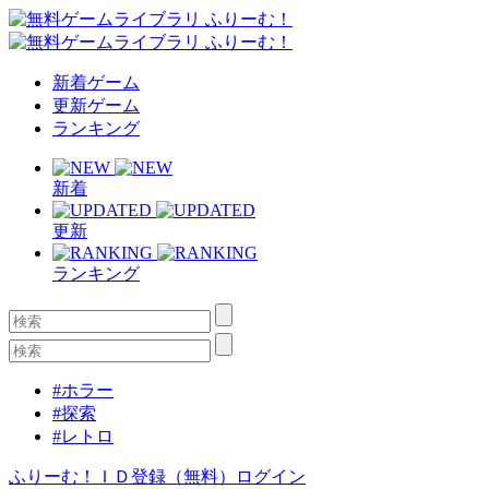
新着ゲーム
更新ゲーム
ランキング
新着
更新
ランキング
#ホラー
#探索
#レトロ
ふりーむ！ＩＤ登録（無料）
ログイン