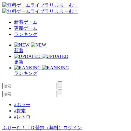
新着ゲーム
更新ゲーム
ランキング
新着
更新
ランキング
#ホラー
#探索
#レトロ
ふりーむ！ＩＤ登録（無料）
ログイン