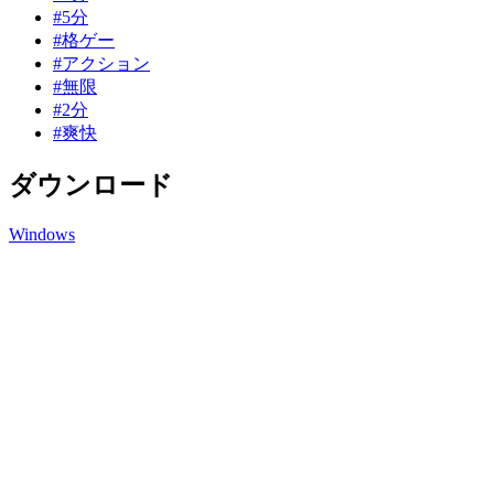
#5分
#格ゲー
#アクション
#無限
#2分
#爽快
ダウンロード
Windows