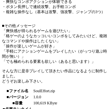
・爽快なコンボアクションが体験できる
・ボタン長押しで連続攻撃、お手軽コンボ
・複雑な操作なし（基本は攻撃、強攻撃、ジャンプの3つ）
■その他メッセージ
「爽快感が得られるゲームを遊びたい」
「格ゲーのようなカッコいいコンボをしてみたいけど、複雑
なコマンドや操作はしたくない」
「操作が楽しいゲームが好き」
「手軽にアクションゲームをプレイしたい（がっつり遊ぶ時
間が無い）」
「でも極められる要素も欲しい（あると思います）」
そんな方に是非プレイして頂きたい作品になるように制作し
ました。
どうぞお楽しみ下さい。
■ファイル名
SoulEffort.zip
■バージョン
1.0.0
■容量
100,619 KByte