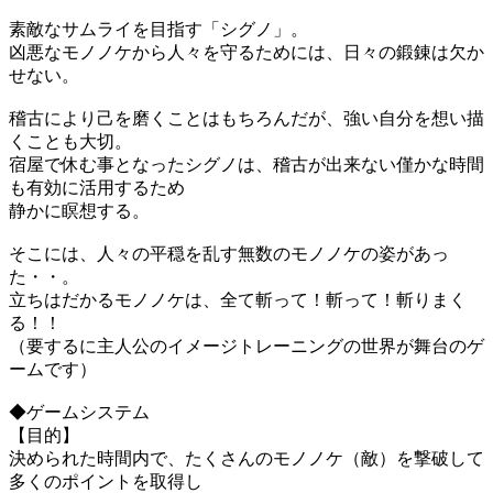
素敵なサムライを目指す「シグノ」。
凶悪なモノノケから人々を守るためには、日々の鍛錬は欠か
せない。
稽古により己を磨くことはもちろんだが、強い自分を想い描
くことも大切。
宿屋で休む事となったシグノは、稽古が出来ない僅かな時間
も有効に活用するため
静かに瞑想する。
そこには、人々の平穏を乱す無数のモノノケの姿があっ
た・・。
立ちはだかるモノノケは、全て斬って！斬って！斬りまく
る！！
（要するに主人公のイメージトレーニングの世界が舞台のゲ
ームです）
◆ゲームシステム
【目的】
決められた時間内で、たくさんのモノノケ（敵）を撃破して
多くのポイントを取得し