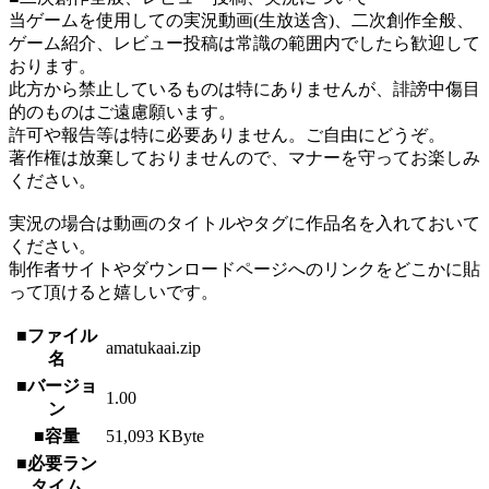
当ゲームを使用しての実況動画(生放送含)、二次創作全般、
ゲーム紹介、レビュー投稿は常識の範囲内でしたら歓迎して
おります。
此方から禁止しているものは特にありませんが、誹謗中傷目
的のものはご遠慮願います。
許可や報告等は特に必要ありません。ご自由にどうぞ。
著作権は放棄しておりませんので、マナーを守ってお楽しみ
ください。
実況の場合は動画のタイトルやタグに作品名を入れておいて
ください。
制作者サイトやダウンロードページへのリンクをどこかに貼
って頂けると嬉しいです。
■ファイル
amatukaai.zip
名
■バージョ
1.00
ン
■容量
51,093 KByte
■必要ラン
タイム