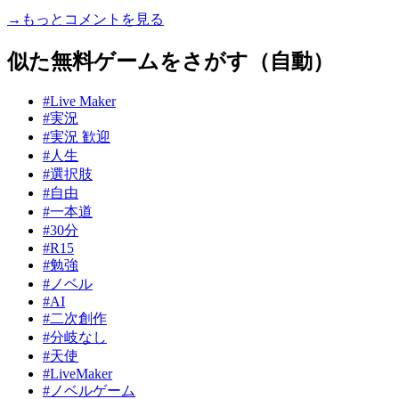
→もっとコメントを見る
似た無料ゲームをさがす（自動）
#Live Maker
#実況
#実況 歓迎
#人生
#選択肢
#自由
#一本道
#30分
#R15
#勉強
#ノベル
#AI
#二次創作
#分岐なし
#天使
#LiveMaker
#ノベルゲーム