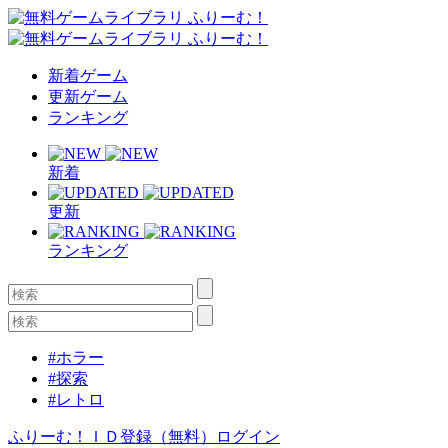
新着ゲーム
更新ゲーム
ランキング
新着
更新
ランキング
#ホラー
#探索
#レトロ
ふりーむ！ＩＤ登録（無料）
ログイン