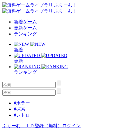
新着ゲーム
更新ゲーム
ランキング
新着
更新
ランキング
#ホラー
#探索
#レトロ
ふりーむ！ＩＤ登録（無料）
ログイン