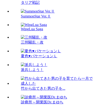
タリア戦記
SummonStar Ver.Ⅱ
WingLua Saga
三州騒乱・改
夏色♥バケーションＬ
派兵しよう！
竹から出てきた男の子を...
診療所～開業医Dr.まゆち