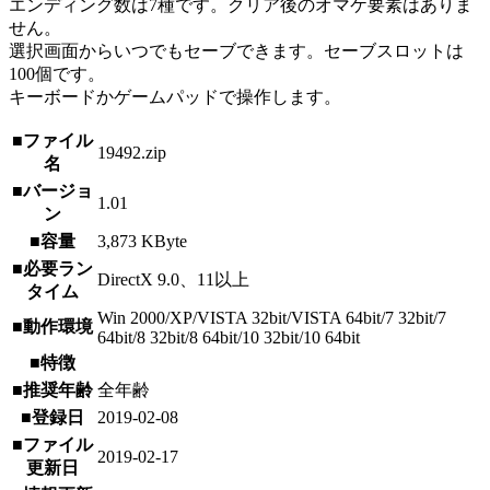
エンディング数は7種です。クリア後のオマケ要素はありま
せん。
選択画面からいつでもセーブできます。セーブスロットは
100個です。
キーボードかゲームパッドで操作します。
■ファイル
19492.zip
名
■バージョ
1.01
ン
■容量
3,873 KByte
■必要ラン
DirectX 9.0、11以上
タイム
Win 2000/XP/VISTA 32bit/VISTA 64bit/7 32bit/7
■動作環境
64bit/8 32bit/8 64bit/10 32bit/10 64bit
■特徴
■推奨年齢
全年齢
■登録日
2019-02-08
■ファイル
2019-02-17
更新日