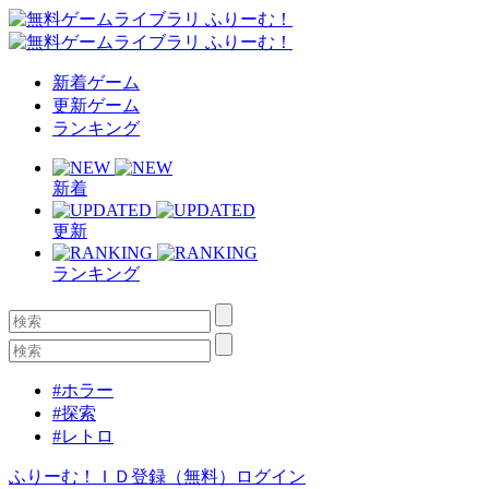
新着ゲーム
更新ゲーム
ランキング
新着
更新
ランキング
#ホラー
#探索
#レトロ
ふりーむ！ＩＤ登録（無料）
ログイン