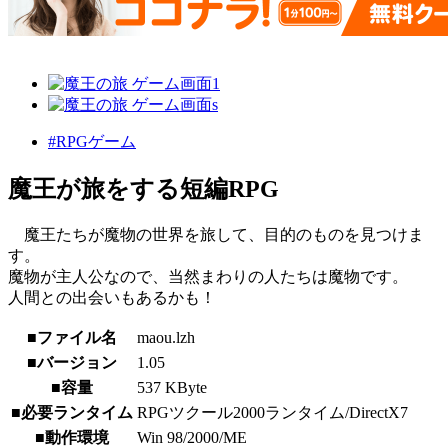
#RPGゲーム
魔王が旅をする短編RPG
魔王たちが魔物の世界を旅して、目的のものを見つけま
す。
魔物が主人公なので、当然まわりの人たちは魔物です。
人間との出会いもあるかも！
■ファイル名
maou.lzh
■バージョン
1.05
■容量
537 KByte
■必要ランタイム
RPGツクール2000ランタイム/DirectX7
■動作環境
Win 98/2000/ME