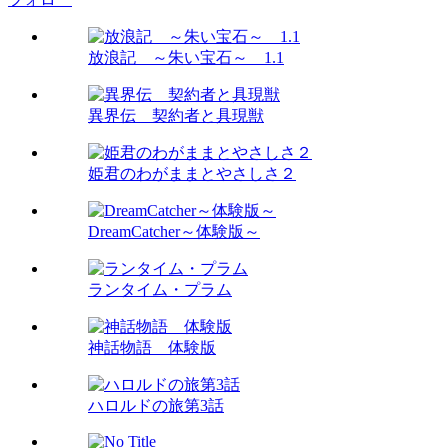
放浪記 ～朱い宝石～ 1.1
異界伝 契約者と具現獣
姫君のわがままとやさしさ２
DreamCatcher～体験版～
ランタイム・プラム
神話物語 体験版
ハロルドの旅第3話