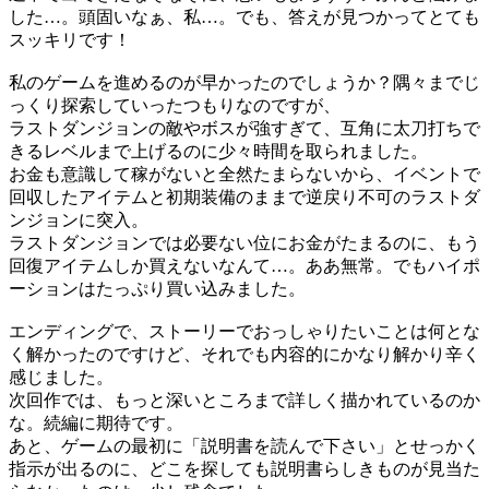
した…。頭固いなぁ、私…。でも、答えが見つかってとても
スッキリです！
私のゲームを進めるのが早かったのでしょうか？隅々までじ
っくり探索していったつもりなのですが、
ラストダンジョンの敵やボスが強すぎて、互角に太刀打ちで
きるレベルまで上げるのに少々時間を取られました。
お金も意識して稼がないと全然たまらないから、イベントで
回収したアイテムと初期装備のままで逆戻り不可のラストダ
ンジョンに突入。
ラストダンジョンでは必要ない位にお金がたまるのに、もう
回復アイテムしか買えないなんて…。ああ無常。でもハイポ
ーションはたっぷり買い込みました。
エンディングで、ストーリーでおっしゃりたいことは何とな
く解かったのですけど、それでも内容的にかなり解かり辛く
感じました。
次回作では、もっと深いところまで詳しく描かれているのか
な。続編に期待です。
あと、ゲームの最初に「説明書を読んで下さい」とせっかく
指示が出るのに、どこを探しても説明書らしきものが見当た