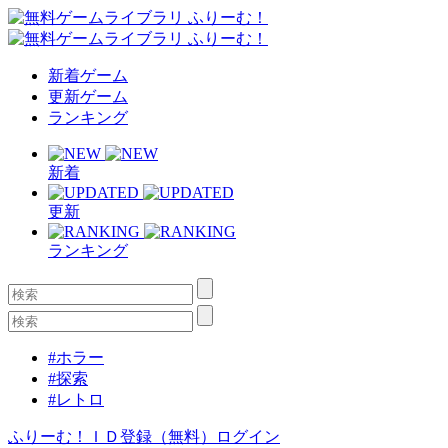
新着ゲーム
更新ゲーム
ランキング
新着
更新
ランキング
#ホラー
#探索
#レトロ
ふりーむ！ＩＤ登録（無料）
ログイン