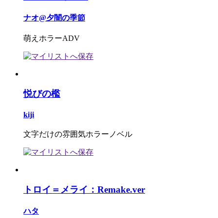
ナオ@夕闇の季節
萌えホラーADV
悦びの檻
kiji
文字だけの雰囲気ホラーノベル
トロイ＝メライ：Remake.ver
ハタ