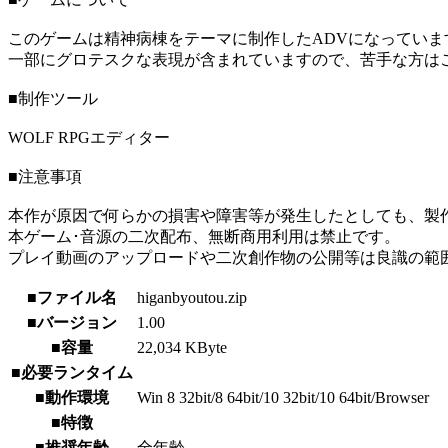
このゲームは精神病棟をテーマに制作したADVになっていま
一部にグロテスクな表現が含まれていますので、苦手な方は
■制作ツール
WOLF RPGエディター
■注意事項
本作が原因で何らかの損害や障害等が発生したとしても、製
本ゲーム･音源の二次配布、無断商用利用は禁止です。
プレイ動画のアップロードや二次創作物の公開等は良識の範
■ファイル名
higanbyoutou.zip
■バージョン
1.00
■容量
22,034 KByte
■必要ランタイム
■動作環境
Win 8 32bit/8 64bit/10 32bit/10 64bit/Browser
■特徴
■推奨年齢
全年齢