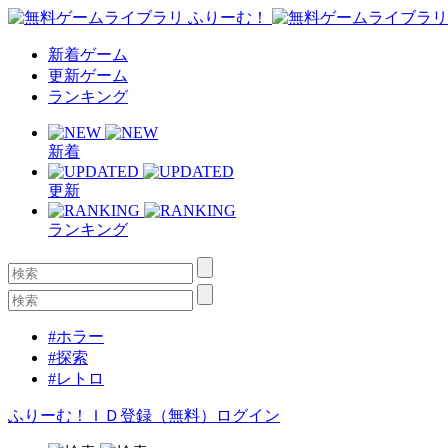
新着ゲーム
更新ゲーム
ランキング
新着
更新
ランキング
#ホラー
#探索
#レトロ
ふりーむ！ＩＤ登録（無料）
ログイン