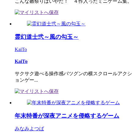
こんな雛祭りはいやだ！ ４作入ったミニゲーム集。
霊幻道士弐～風の勾玉～
KaiTo
KaiTo
サクサク遊べる操作感バツグンの横スクロールアクシ
ョンゲー...
年末特番が深夜アニメを侵略するゲーム
みなみよつば