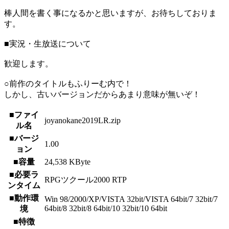
棒人間を書く事になるかと思いますが、お待ちしておりま
す。
■実況・生放送について
歓迎します。
○前作のタイトルもふりーむ内で！
しかし、古いバージョンだからあまり意味が無いぞ！
■ファイ
joyanokane2019LR.zip
ル名
■バージ
1.00
ョン
■容量
24,538 KByte
■必要ラ
RPGツクール2000 RTP
ンタイム
■動作環
Win 98/2000/XP/VISTA 32bit/VISTA 64bit/7 32bit/7
64bit/8 32bit/8 64bit/10 32bit/10 64bit
境
■特徴