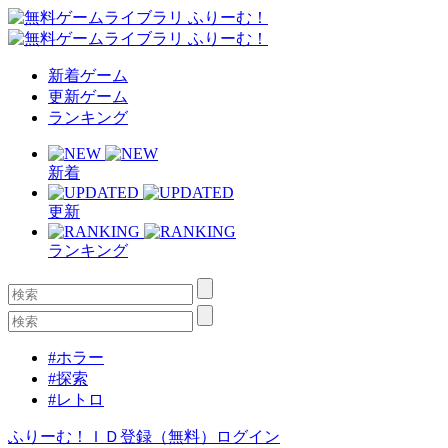
新着ゲーム
更新ゲーム
ランキング
新着
更新
ランキング
#ホラー
#探索
#レトロ
ふりーむ！ＩＤ登録（無料）
ログイン