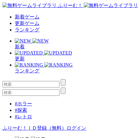
新着ゲーム
更新ゲーム
ランキング
新着
更新
ランキング
#ホラー
#探索
#レトロ
ふりーむ！ＩＤ登録（無料）
ログイン