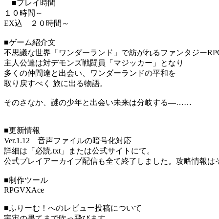
■プレイ時間
１０時間～
EX込 ２０時間～
■ゲーム紹介文
不思議な世界「ワンダーランド」で紡がれるファンタジーRP
主人公達は対デモンズ戦闘員「マジッカー」となり
多くの仲間達と出会い、ワンダーランドの平和を
取り戻すべく 旅に出る物語。
​そのさなか、謎の少年と出会い未来は分岐する―……
■更新情報
Ver.1.12 音声ファイルの暗号化対応
詳細は「必読.txt」または公式サイトにて。
公式プレイアーカイブ配信も全て終了しました。攻略情報は
■制作ツール
RPGVXAce
■ふりーむ！へのレビュー投稿について
宇宙の果てまで吹っ飛びます。