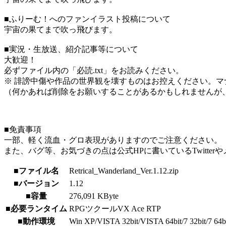
■ふりーむ！へのファンイラスト投稿について
宇宙の果てまで吹っ飛びます。
■実況・生放送、紹介記事等について
大歓迎！
必ずファイル内の「必読.txt」をお読みください。
※ 誹謗中傷や作品の世界観を壊すものはお控えください。マ
（何かあれば削除をお願いすることがあるかもしれませんが
■免責事項
一部、軽く流血・グロ表現がありますのでご注意ください。
また、バグ等、お気づきの点は公式HPに書いているTwitte
■ファイル名
Retrical_Wanderland_Ver.1.12.zip
■バージョン
1.12
■容量
276,091 KByte
■必要ランタイム
RPGツクールVX Ace RTP
■動作環境
Win XP/VISTA 32bit/VISTA 64bit/7 32bit/7 64bit/