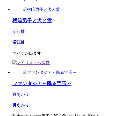
根暗男子と犬と霊
沼江蛙
沼江蛙
オバケが出ます
ファンタジア～甦る宝玉～
月あかり
月あかり