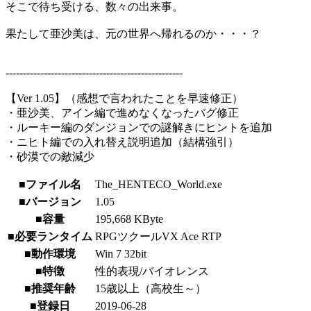
そこで待ち受ける、数々の出来事。
果たして亜沙美は、元の世界へ帰れるのか・・・？
---------------------------------------------------
【Ver 1.05】（感想で言われたことを早速修正）
・亜沙美、アイン編で進めなくなったバグ修正
・ルーキー編のダンジョンでの謎解きにヒントを追加
・ニヒト編での入れ替え説明追加（結構強引）
・砂漠での敵減少
■ファイル名
The_HENTECO_World.exe
■バージョン
1.05
■容量
195,668 KByte
■必要ランタイム
RPGツクールVX Ace RTP
■動作環境
Win 7 32bit
■特徴
性的表現/バイオレンス
■推奨年齢
15歳以上（高校生～）
■登録日
2019-06-28