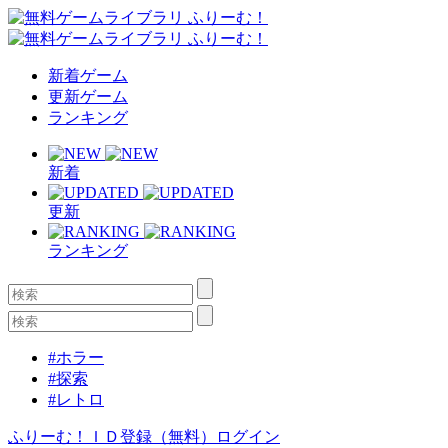
新着ゲーム
更新ゲーム
ランキング
新着
更新
ランキング
#ホラー
#探索
#レトロ
ふりーむ！ＩＤ登録（無料）
ログイン