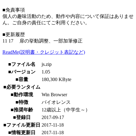
■免責事項
個人の趣味活動のため、動作や内容について保証はありませ
ん。ご自身の責任にてご利用ください。
■更新履歴
11 17 扉の挙動調整、一部加筆修正
ReadMe(説明書・クレジット表記など)
■ファイル名
js.zip
■バージョン
1.05
■容量
180,300 KByte
■必要ランタイム
■動作環境
Win Browser
■特徴
バイオレンス
■推奨年齢
12歳以上（中学生～）
■登録日
2017-09-17
■ファイル更新日
2017-11-18
■情報更新日
2017-11-18