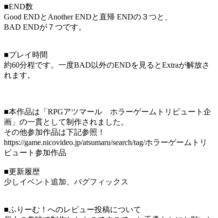
■END数
Good ENDとAnother ENDと直帰 ENDの３つと、
BAD ENDが７つです。
■プレイ時間
約60分程です。一度BAD以外のENDを見るとExtraが解放さ
れます。
■本作品は「RPGアツマール ホラーゲームトリビュート企
画」の一貫として制作されました。
その他参加作品は下記参照！
https://game.nicovideo.jp/atsumaru/search/tag/ホラーゲームトリ
ビュート参加作品
■更新履歴
少しイベント追加、バグフィックス
■ふりーむ！へのレビュー投稿について