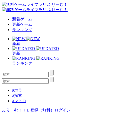
新着ゲーム
更新ゲーム
ランキング
新着
更新
ランキング
#ホラー
#探索
#レトロ
ふりーむ！ＩＤ登録（無料）
ログイン