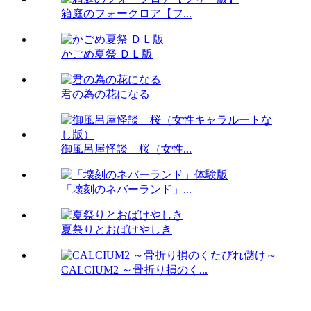
箱庭のフォークロア【フ...
かごめ夏祭 ＤＬ版
君の為の花になる
御風呂屋怪談 桜（女性...
「壊刻のネバーランド」...
夏祭りとおばけやしき
CALCIUM2 ～骨折り損のく...