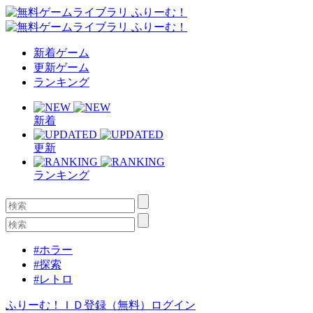
新着ゲーム
更新ゲーム
ランキング
新着
更新
ランキング
#ホラー
#探索
#レトロ
ふりーむ！ＩＤ登録（無料）
ログイン