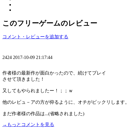
このフリーゲームのレビュー
コメント・レビューを追加する
2424
2017-10-09 21:17:44
作者様の最新作が面白かったので、続けてプレイ
させて頂きました！
又してもやられましたー！；；ｗ
他のレビュ－アの方が仰るように、オチがビックリします。
まだ作者様の作品は...(省略されました)
→もっとコメントを見る