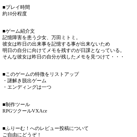
■プレイ時間
約10分程度
■ゲーム紹介文
記憶障害を患う少女、万田ミトミ。
彼女は昨日の出来事を記憶する事が出来ないため
明日の自分に向けてメモを残すのが日課となっている。
そんな彼女は昨日の自分が残したメモを見つけて・・・
■このゲームの特徴をリストアップ
・謎解き脱出ゲーム
・エンディングは一つ
■制作ツール
RPGツクールVXAce
■ふりーむ！へのレビュー投稿について
ご自由にどうぞ！