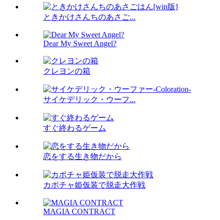
ときかけさんちのあさご...
Dear My Sweet Angel?
クレヨンの箱
サイケデリック・ウーフ...
すぐ終わるゲーム
恋をする生き物だから
カボチャ姫仮装で脱走大作戦
MAGIA CONTRACT