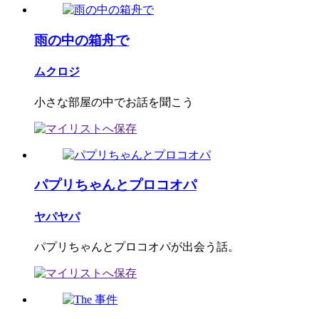
雨の中の箱舟で
ムクロジ
小さな部屋の中でお話を聞こう
パプリちゃんとプロコオパ
ヤパヤパ
パプリちゃんとプロコオパが出会う話。