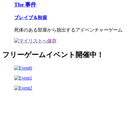
The 事件
ブレイブ＆秋留
死体のある部屋から脱出するアドベンチャーゲーム
フリーゲームイベント開催中！