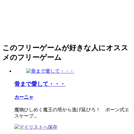
このフリーゲームが好きな人にオスス
メのフリーゲーム
骨まで愛して・・・
カーニャ
魔物ひしめく魔王の塔から逃げ延びろ！ ボーン式エ
スケープ...