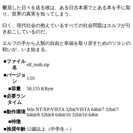
鬱屈した日々を送る彼は、ある日古本屋でとある本を手に取
り、世界の真実を知ってしまう。
曰く、現代社会の抱えているすべての社会問題はエルフが引
き起こしているのだ。
エルフの手から人類の自由と幸福を取り戻すためのツヨシの
戦いが、いま始まる。
■ファイル
elf_truth.zip
名
■バージョ
1.01
ン
■容量
58,155 KByte
■必要ラン
タイム
Win NT/XP/VISTA 32bit/VISTA 64bit/7 32bit/7
■動作環境
64bit/8 32bit/8 64bit/10 32bit/10 64bit
■特徴
■推奨年齢
12歳以上（中学生～）