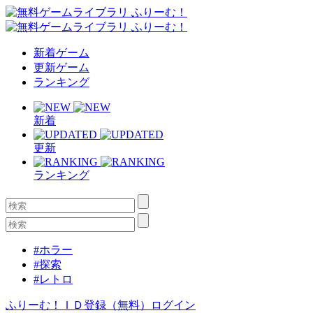
新着ゲーム
更新ゲーム
ランキング
新着
更新
ランキング
#ホラー
#探索
#レトロ
ふりーむ！ＩＤ登録（無料）
ログイン