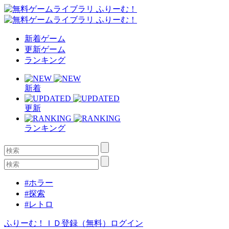
新着ゲーム
更新ゲーム
ランキング
新着
更新
ランキング
#ホラー
#探索
#レトロ
ふりーむ！ＩＤ登録（無料）
ログイン