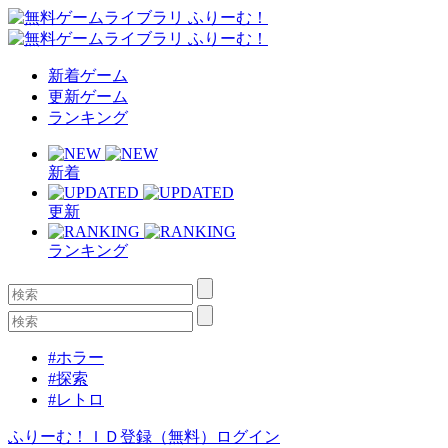
新着ゲーム
更新ゲーム
ランキング
新着
更新
ランキング
#ホラー
#探索
#レトロ
ふりーむ！ＩＤ登録（無料）
ログイン