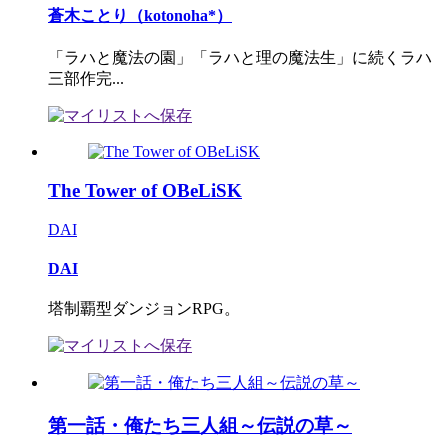
蒼木ことり（kotonoha*）
「ラハと魔法の園」「ラハと理の魔法生」に続くラハ
三部作完...
The Tower of OBeLiSK
DAI
DAI
塔制覇型ダンジョンRPG。
第一話・俺たち三人組～伝説の草～