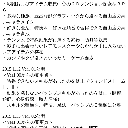
・戦闘およびアイテム収集中心の２Ｄダンジョン探索型ＲＰ
Ｇ
・多彩な種族、豊富な顔グラフィックから選べる自由度の高
いキャラメイク
・好きな魔法、特技を、好きな順番で習得できる自由度の高
いキャラ育成
・ランダムで特殊効果が付属する武器、防具等収集
・滅多に出会わないレアモンスターやなかなか手に入らない
レアアイテムの存在
・カジノやクジ引きといったミニゲーム要素
2015.1.12 Ver1.01公開
＜Ver1.00からの変更点＞
・習得できないスキルがあったのを修正（ウィンドストーム
Ⅱ、Ⅲ）
・効果を発しないパッシブスキルがあったのを修正（開運、
頑健、心身鍛錬、魔力増強）
・スキルの種類を、特技、魔法、パッシブの３種類に分離
2015.1.13 Ver1.02公開
＜Ver1.01からの変更点＞