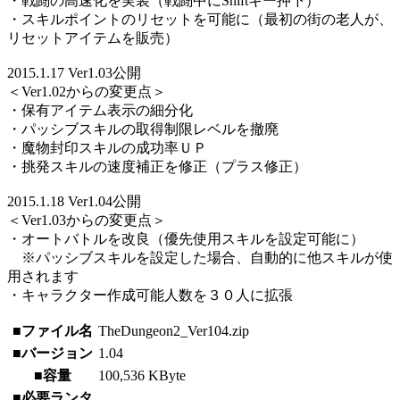
・戦闘の高速化を実装（戦闘中にShiftキー押下）
・スキルポイントのリセットを可能に（最初の街の老人が、
リセットアイテムを販売）
2015.1.17 Ver1.03公開
＜Ver1.02からの変更点＞
・保有アイテム表示の細分化
・パッシブスキルの取得制限レベルを撤廃
・魔物封印スキルの成功率ＵＰ
・挑発スキルの速度補正を修正（プラス修正）
2015.1.18 Ver1.04公開
＜Ver1.03からの変更点＞
・オートバトルを改良（優先使用スキルを設定可能に）
※パッシブスキルを設定した場合、自動的に他スキルが使
用されます
・キャラクター作成可能人数を３０人に拡張
■ファイル名
TheDungeon2_Ver104.zip
■バージョン
1.04
■容量
100,536 KByte
■必要ランタ