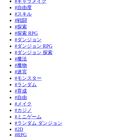
#キャラメイク
#自由度
#スキル
#戦闘
#探索
#探索 RPG
#ダンジョン
#ダンジョン RPG
#ダンジョン 探索
#魔法
#魔物
#迷宮
#モンスター
#ランダム
#育成
#自由
#メイク
#カジノ
#ミニゲーム
#ランダム ダンジョン
#2D
#RPG