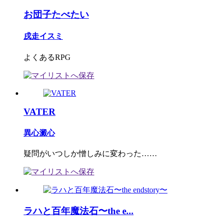
お団子たべたい
戌走イスミ
よくあるRPG
VATER
異心澱心
疑問がいつしか憎しみに変わった……
ラハと百年魔法石〜the e...