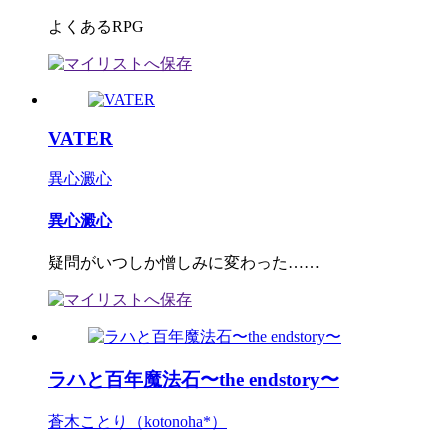
よくあるRPG
VATER
異心澱心
異心澱心
疑問がいつしか憎しみに変わった……
ラハと百年魔法石〜the endstory〜
蒼木ことり（kotonoha*）