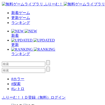
新着ゲーム
更新ゲーム
ランキング
新着
更新
ランキング
#ホラー
#探索
#レトロ
ふりーむ！ＩＤ登録（無料）
ログイン