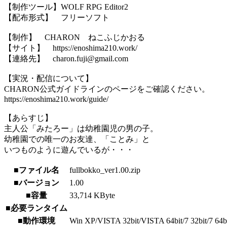
【制作ツール】WOLF RPG Editor2
【配布形式】 フリーソフト
【制作】 CHARON ねこふじかおる
【サイト】 https://enoshima210.work/
【連絡先】 charon.fuji@gmail.com
【実況・配信について】
CHARON公式ガイドラインのページをご確認ください。
https://enoshima210.work/guide/
【あらすじ】
主人公「みたろー」は幼稚園児の男の子。
幼稚園での唯一のお友達、「ことみ」と
いつものように遊んでいるが・・・
■ファイル名
fullbokko_ver1.00.zip
■バージョン
1.00
■容量
33,714 KByte
■必要ランタイム
■動作環境
Win XP/VISTA 32bit/VISTA 64bit/7 32bit/7 64bit/