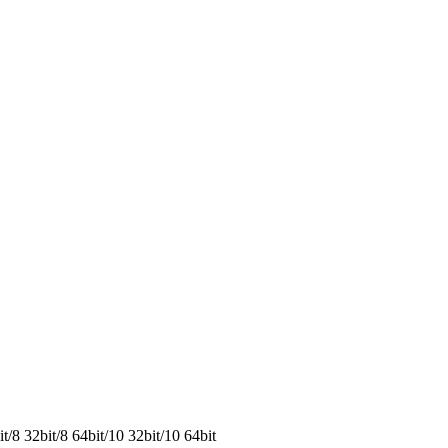
8 32bit/8 64bit/10 32bit/10 64bit