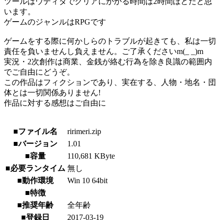
ツールはウディタでクリアにかかる時間は2時間ほどだと思
います。
ゲームのジャンルはRPGです
ゲームをする際に何かしらのトラブルが起きても、私は一切
責任を負いませんし負えません。ご了承くださいm(_ _)m
実況・2次創作は商業、金銭が絡む行為を除き良識の範囲内
でご自由にどうぞ。
この作品はフィクションであり、実在する、人物・地名・団
体とは一切関係ありません!
作品に対する感想はご自由に
■ファイル名
ririmeri.zip
■バージョン
1.01
■容量
110,681 KByte
■必要ランタイム
無し
■動作環境
Win 10 64bit
■特徴
■推奨年齢
全年齢
■登録日
2017-03-19