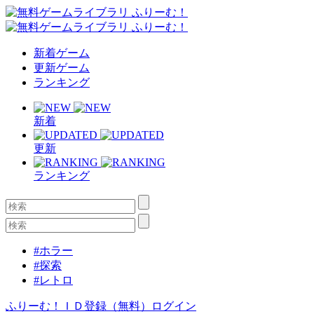
新着ゲーム
更新ゲーム
ランキング
新着
更新
ランキング
#ホラー
#探索
#レトロ
ふりーむ！ＩＤ登録（無料）
ログイン