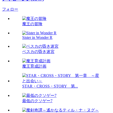
フォロー
魔王の冒険
Sister in Wonder R
ベスカの昏き迷宮
魔王育成計画
STAR・CROSS・STORY 第...
最低のクソゲー7