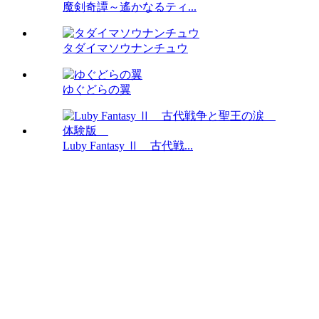
魔剣奇譚～遙かなるティ...
タダイマソウナンチュウ
ゆぐどらの翼
Luby Fantasy Ⅱ 古代戦...