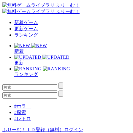
新着ゲーム
更新ゲーム
ランキング
新着
更新
ランキング
#ホラー
#探索
#レトロ
ふりーむ！ＩＤ登録（無料）
ログイン