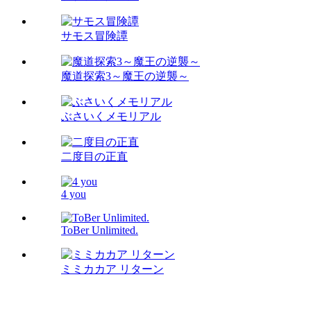
サモス冒険譚
魔道探索3～魔王の逆襲～
ぶさいくメモリアル
二度目の正直
4 you
ToBer Unlimited.
ミミカカア リターン