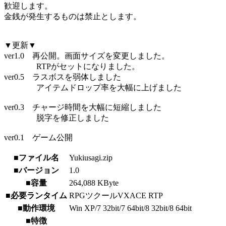
歓迎します。
金銭が発生するものは禁止とします。
▼更新▼
ver1.0 再公開。画面サイズを変更しました。
RTPがセットになりました。
ver0.5 ラスボスを弱体しました
アイテムドロップ率を大幅に上げました
ver0.3 チャージ時間を大幅に短縮しました
脱字を修正しました
ver0.1 ゲーム公開
■ファイル名
Yukiusagi.zip
■バージョン
1.0
■容量
264,088 KByte
■必要ランタイム
RPGツクールVXACE RTP
■動作環境
Win XP/7 32bit/7 64bit/8 32bit/8 64bit
■特徴