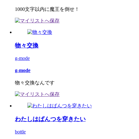
1000文字以内に魔王を倒せ！
物々交換
g-mode
g-mode
物々交換なんです
わたしはぱんつを穿きたい
bottle