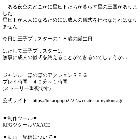
ある夜空のどこかに星ビトたちが暮らす星の王国がありま
した
星ビトが大人になるためには成人の儀式を行わなければなり
ません
今日は王子プリスターの１８歳の誕生日
はたして王子プリスターは
無事に成人の儀式を終えることができるのでしょうか…
ジャンル：ほのぼのアクションＲＰＧ
プレイ時間：４０分～１時間
(ストーリー重視です)
公式サイト：https://hikaripopo2222.wixsite.com/yukiusagi
▼制作ツール▼
RPGツクールVXACE
▼動画・配信について▼