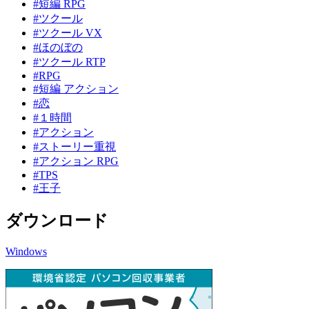
#短編 RPG
#ツクール
#ツクール VX
#ほのぼの
#ツクール RTP
#RPG
#短編 アクション
#恋
#１時間
#アクション
#ストーリー重視
#アクション RPG
#TPS
#王子
ダウンロード
Windows