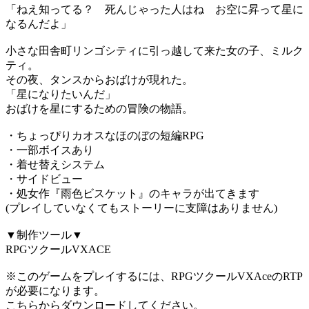
「ねえ知ってる？ 死んじゃった人はね お空に昇って星に
なるんだよ」
小さな田舎町リンゴシティに引っ越して来た女の子、ミルク
ティ。
その夜、タンスからおばけが現れた。
「星になりたいんだ」
おばけを星にするための冒険の物語。
・ちょっぴりカオスなほのぼの短編RPG
・一部ボイスあり
・着せ替えシステム
・サイドビュー
・処女作『雨色ビスケット』のキャラが出てきます
(プレイしていなくてもストーリーに支障はありません)
▼制作ツール▼
RPGツクールVXACE
※このゲームをプレイするには、RPGツクールVXAceのRTP
が必要になります。
こちらからダウンロードしてください。