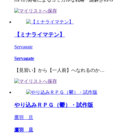
【ミナライマテン】
Servagate
Servagate
【見習い】から【一人前】へなれるのか…
やり込みＲＰＧ（鬱）・試作版
鷹羽 旦
鷹羽 旦