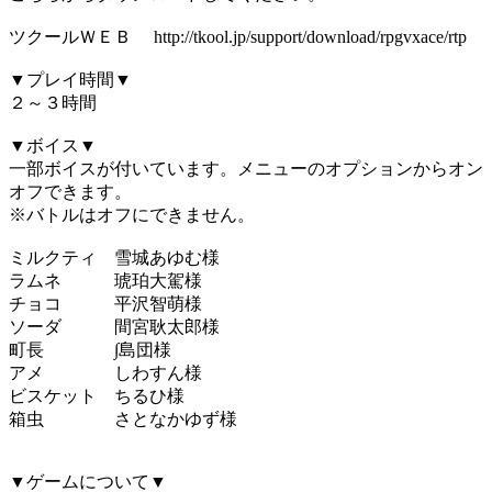
ツクールＷＥＢ http://tkool.jp/support/download/rpgvxace/rtp
▼プレイ時間▼
２～３時間
▼ボイス▼
一部ボイスが付いています。メニューのオプションからオン
オフできます。
※バトルはオフにできません。
ミルクティ 雪城あゆむ様
ラムネ 琥珀大駕様
チョコ 平沢智萌様
ソーダ 間宮耿太郎様
町長 ∫島団様
アメ しわすん様
ビスケット ちるひ様
箱虫 さとなかゆず様
▼ゲームについて▼