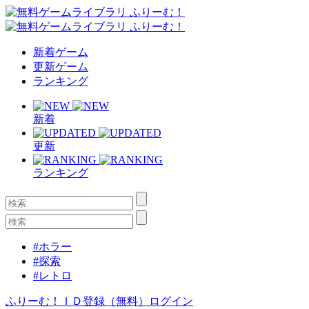
新着ゲーム
更新ゲーム
ランキング
新着
更新
ランキング
#ホラー
#探索
#レトロ
ふりーむ！ＩＤ登録（無料）
ログイン