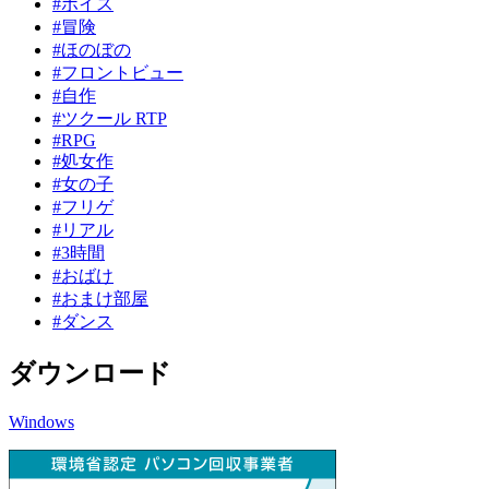
#ボイス
#冒険
#ほのぼの
#フロントビュー
#自作
#ツクール RTP
#RPG
#処女作
#女の子
#フリゲ
#リアル
#3時間
#おばけ
#おまけ部屋
#ダンス
ダウンロード
Windows