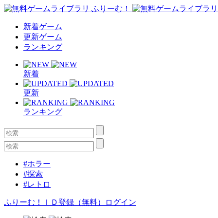
新着ゲーム
更新ゲーム
ランキング
新着
更新
ランキング
#ホラー
#探索
#レトロ
ふりーむ！ＩＤ登録（無料）
ログイン