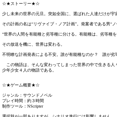
☆★ストーリー★☆
少し未来の世界の元旦。突如全国に、選ばれた人達だけが宇
その計画の名は“リヴァイブ・ノア計画”。発案者である男“
“世界の人間を有能種と劣等種に分ける。有能種は、劣等種を
その放送を機に、世界は変わる。
不明瞭な計画発表による不安。誰が有能種なのか？ 誰が劣
この物語は、そんな変わってしまった世界の中で生きる人
少年少女４人の物語である。
☆★ゲーム概要★☆
ジャンル：サウンドノベル
プレイ時間：約３時間
制作ツール：NScripter
選択肢が一部ありますが、シナリオ進行には影響しません。