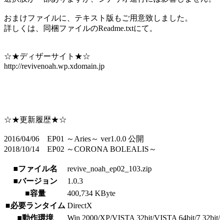
おまけファイルに、テキスト版もご用意致しました。
詳しくは、同梱ファイルのReadme.txtにて。
☆★ディザーサイト★☆
http://revivenoah.wp.xdomain.jp
☆★更新履歴★☆
2016/04/06 EP01 ～Aries～ ver1.0.0 公開
2018/10/14 EP02 ～CORONA BOLEALIS～
■ファイル名
revive_noah_ep02_103.zip
■バージョン
1.0.3
■容量
400,734 KByte
■必要ランタイム
DirectX
■動作環境
Win 2000/XP/VISTA 32bit/VISTA 64bit/7 32bit/7 