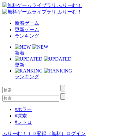
新着ゲーム
更新ゲーム
ランキング
新着
更新
ランキング
#ホラー
#探索
#レトロ
ふりーむ！ＩＤ登録（無料）
ログイン