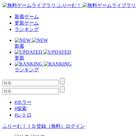
新着ゲーム
更新ゲーム
ランキング
新着
更新
ランキング
#ホラー
#探索
#レトロ
ふりーむ！ＩＤ登録（無料）
ログイン