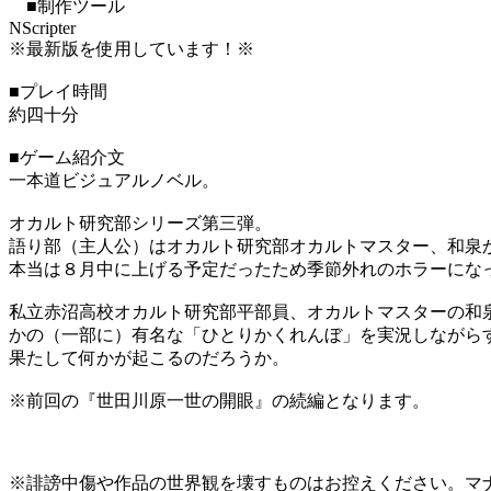
■制作ツール
NScripter
※最新版を使用しています！※
■プレイ時間
約四十分
■ゲーム紹介文
一本道ビジュアルノベル。
オカルト研究部シリーズ第三弾。
語り部（主人公）はオカルト研究部オカルトマスター、和泉
本当は８月中に上げる予定だったため季節外れのホラーにな
私立赤沼高校オカルト研究部平部員、オカルトマスターの和
かの（一部に）有名な「ひとりかくれんぼ」を実況しながら
果たして何かが起こるのだろうか。
※前回の『世田川原一世の開眼』の続編となります。
※誹謗中傷や作品の世界観を壊すものはお控えください。マ