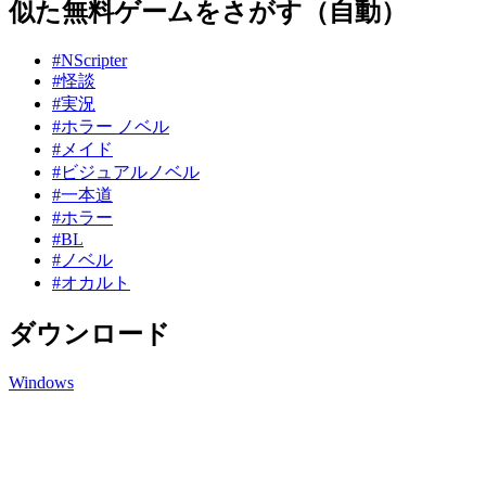
似た無料ゲームをさがす（自動）
#NScripter
#怪談
#実況
#ホラー ノベル
#メイド
#ビジュアルノベル
#一本道
#ホラー
#BL
#ノベル
#オカルト
ダウンロード
Windows