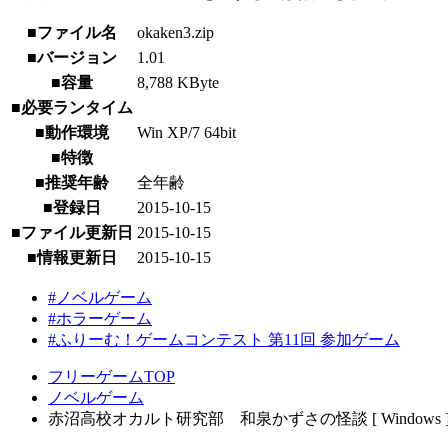
■ファイル名
okaken3.zip
■バージョン
1.01
■容量
8,788 KByte
■必要ランタイム
■動作環境
Win XP/7 64bit
■特徴
■推奨年齢
全年齢
■登録日
2015-10-15
■ファイル更新日
2015-10-15
■情報更新日
2015-10-15
#ノベルゲーム
#ホラーゲーム
#ふりーむ！ゲームコンテスト 第11回 参加ゲーム
フリーゲームTOP
ノベルゲーム
赤沼高校オカルト研究部 和泉かずさの怪談 [ Windows 